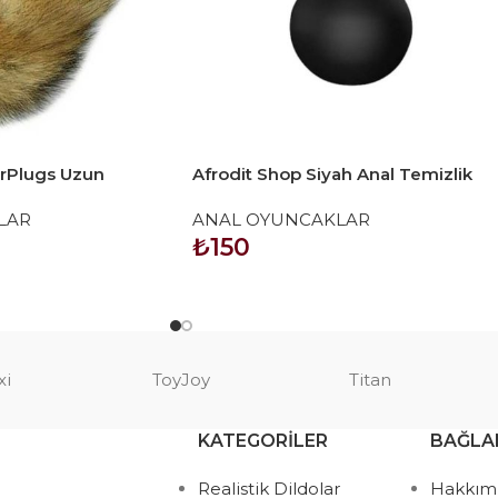
arPlugs Uzun
Afrodit Shop Siyah Anal Temizlik
kaç
Pompası
LAR
ANAL OYUNCAKLAR
₺
150
SEPETE EKLE
xi
ToyJoy
Titan
KATEGORILER
BAĞLA
Realistik Dildolar
Hakkım