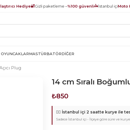
🔐
🛵
aştırıcı Hediye
Gizli paketleme –
%100 güvenli
İstanbul içi
Moto 
 OYUNCAKLAR
MASTÜRBATÖR
DIĞER
Açıcı Plug
14 cm Sıralı Boğumlu
₺
850
🚴‍♂️
İstanbul içi 2 saatte kurye ile te
Sadece İstanbul içi • İlçeye göre süre ve kurye