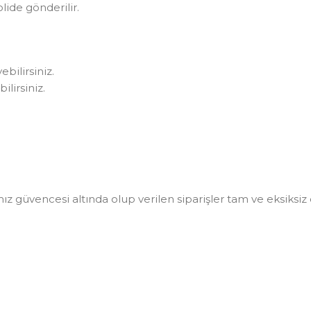
olide gönderilir.
bilirsiniz.
lirsiniz.
güvencesi altında olup verilen siparişler tam ve eksiksiz ol