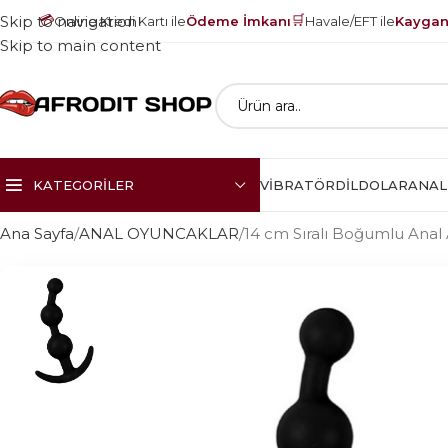
💳
🛒
Skip to navigation
Online Kredi Kartı ile
Ödeme İmkanı
Havale/EFT ile
Kayganl
Skip to main content
KATEGORILER
VIBRATÖR
DILDOLAR
ANAL
Ana Sayfa
ANAL OYUNCAKLAR
14 cm Sıralı Boğumlu Anal 