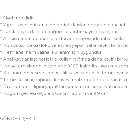
* Siyah renklidir.
* Yapısı sayesinde anal bölgedeki kasları gevşetip daha rahat 
* Farklı boylarda olan boğumlar alıştırmayı kolaylaştırır.
* Alt kısmında bulunan özel tasarım sayesinde rahat kullanı
* Pürüzsüz, ipeksi doku ve esnek yapısı daha zevkli bir aktiv
* Hem anal hem vajinal kullanım için uygundur.
* Anal kayganlaştırıcı jel ile kullanıldığında daha keyifli bir 
* Kolay temizlenen, hijyenik ve %100 kaliteli silikon malzeme
* Kullanım öncesi ve sonrası ılık su ve sabun ile temizleyiniz
* Temizlik için içeriğinde kimyevi malzemeler bulunan (sıv
* Ürünün temizliğini yaptıktan sonra uzun süreli kullanabilme
* Boğum çevresi ölçüleri; 6,3 cm, 8,3 cm ve 9,9 cm
GÖNDERİ ŞEKLİ