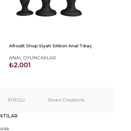
Afrodit Shop Siyah Silikon Anal Tıkaç
Afrodit Shop S
Set
Stimulation 8
ANAL OYUNCAKLAR
ANAL OYUNC
₺
2.001
₺
667
SEPETE EKLE
SEPETE EKLE
SHEQU
Seven Creations
NTILAR
ızda