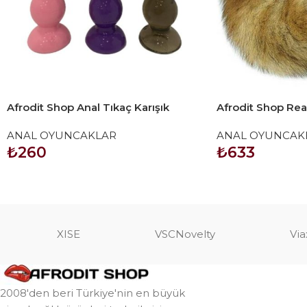
Afrodit Shop Anal Tıkaç Karışık
Afrodit Shop Re
Renklerde 33*135MM 85GR
Kuyruklu Anal Tı
ANAL OYUNCAKLAR
ANAL OYUNCAK
₺
260
₺
633
SEPETE EKLE
SEPETE EKLE
XISE
VSCNovelty
Via
2008'den beri Türkiye'nin en büyük