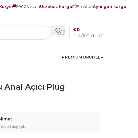
🚚
📦
Kurye
5000₺ üzeri
Ücretsiz kargo
Stoktan
Aynı gün kargo
₺
0
0
adet ürün
PREMIUM ÜRÜNLER
 Anal Açıcı Plug
slimat
 ücreti değişebilir