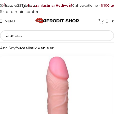
🛒
🔐
Skip to navigation
Havale/EFT ile
Kayganlaştırıcı Hediye
Gizli paketleme –
%100 güv
Skip to main content
0
MENU
Ana Sayfa
Realistik Penisler