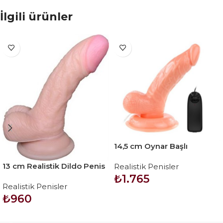
İlgili ürünler
14,5 cm Oynar Başlı
Titreşimli Realistik Vibratör
13 cm Realistik Dildo Penis
Realistik Penisler
Penis – Rota Dong
– Vincy
₺
1.765
Realistik Penisler
₺
960
SEPETE EKLE
SEPETE EKLE