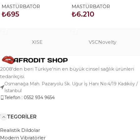
Mastürbatör (Mavi)
yarım vücut manken
MASTÜRBATÖR
MASTÜRBATÖR
₺
695
₺
6.210
SEPETE EKLE
SEPETE EKLE
XISE
VSCNovelty
2008'den beri Türkiye'nin en büyük cinsel sağlık ürünleri
tedarikçisi.
Osmanağa Mah. Pazaryolu Sk. Uğur İş Hanı No:4/19 Kadıköy /
İstanbul
Telefon : 0552 934 9654
KATEGORILER
Realistik Dildolar
Modern Vibratörler