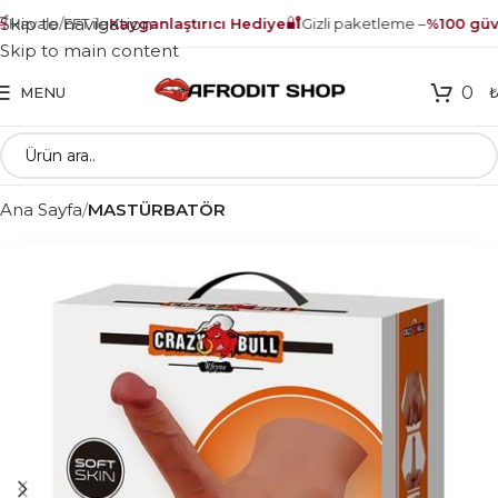
🔐
Skip to navigation
avale/EFT ile
Kayganlaştırıcı Hediye
Gizli paketleme –
%100 güven
Skip to main content
0
MENU
Ana Sayfa
MASTÜRBATÖR