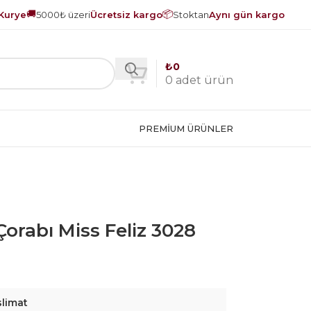
🚚
📦
Kurye
5000₺ üzeri
Ücretsiz kargo
Stoktan
Aynı gün kargo
₺
0
0
adet ürün
PREMIUM ÜRÜNLER
orabı Miss Feliz 3028
slimat