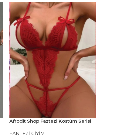
Afrodit Shop Faztezi Kostüm Serisi
Afrodit Shop F
No: 8457
No: 8478
FANTEZİ GİYİM
FANTEZİ GİYİ