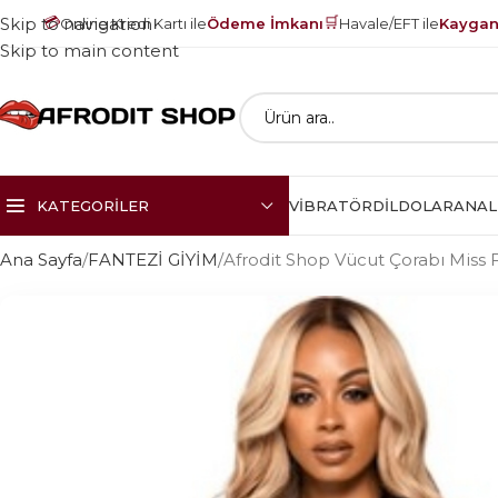
💳
🛒
Skip to navigation
Online Kredi Kartı ile
Ödeme İmkanı
Havale/EFT ile
Kayganl
Skip to main content
KATEGORILER
VIBRATÖR
DILDOLAR
ANAL
Ana Sayfa
FANTEZİ GİYİM
Afrodit Shop Vücut Çorabı Miss 