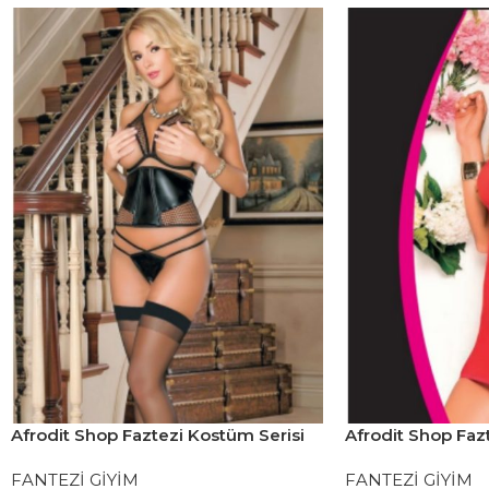
Afrodit Shop Faztezi Kostüm Serisi
Afrodit Shop Faz
No: 8027
No: 8063
FANTEZİ GİYİM
FANTEZİ GİYİM