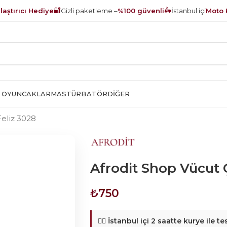
🔐
🛵
aştırıcı Hediye
Gizli paketleme –
%100 güvenli
İstanbul içi
Moto 
 OYUNCAKLAR
MASTÜRBATÖR
DIĞER
Feliz 3028
Afrodit Shop Vücut Ç
₺
750
🚴‍♂️
İstanbul içi 2 saatte kurye ile te