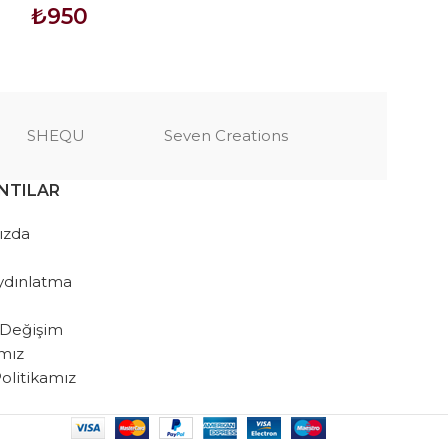
₺
950
₺
1.725
SEPETE EKLE
SEPETE EKLE
SHEQU
Seven Creations
NTILAR
ızda
ydınlatma
 Değişim
amız
 Politikamız