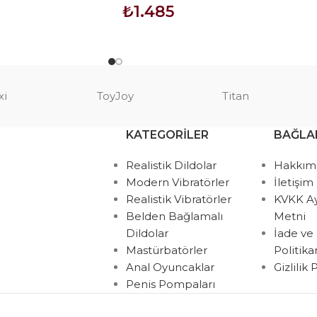
₺
1.485
SEPETE EKLE
xi
ToyJoy
Titan
KATEGORILER
BAĞLA
Realistik Dildolar
Hakkım
Modern Vibratörler
İletişim
Realistik Vibratörler
KVKK A
Belden Bağlamalı
Metni
Dildolar
İade ve
Mastürbatörler
Politik
Anal Oyuncaklar
Gizlilik
Penis Pompaları