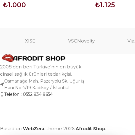
₺
1.000
₺
1.125
SEPETE EKLE
SEPETE EKLE
XISE
VSCNovelty
Via
2008'den beri Türkiye'nin en büyük
cinsel sağlık ürünleri tedarikçisi.
Osmanağa Mah. Pazaryolu Sk. Uğur İş
Hanı No:4/19 Kadıköy / İstanbul
Telefon : 0552 934 9654
Based on
WebZera.
theme
2026
Afrodit Shop
.