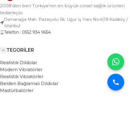
2008'den beri Türkiye'nin en büyük cinsel sağlık ürünleri
tedarikçisi.
Osmanağa Mah. Pazaryolu Sk. Uğur İş Hanı No:4/19 Kadıköy /
İstanbul
Telefon : 0552 934 9654
KATEGORILER
Realistik Dildolar
Modern Vibratörler
Realistik Vibratörler
Belden Bağlamalı Dildolar
Mastürbatörler
Anal Oyuncaklar
Penis Pompaları
BAĞLANTILAR
Based on
WebZera.
theme
2026
Afrodit Shop
.