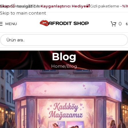
🛒
🔐
Skip to navigation
anı
Havale/EFT ile
Kayganlaştırıcı Hediye
Gizli paketleme –
%100 
Skip to main content
0
MENU
Blog
Home
Blog