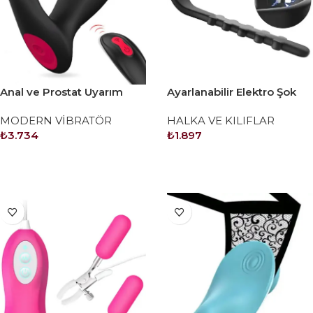
Anal ve Prostat Uyarım
Ayarlanabilir Elektro Şok
Vibratörü Uzaktan
Özellikli Şarjlı Penis Halkası
MODERN VİBRATÖR
HALKA VE KILIFLAR
Kumandalı Şarjlı
₺
3.734
₺
1.897
SEPETE EKLE
SEPETE EKLE