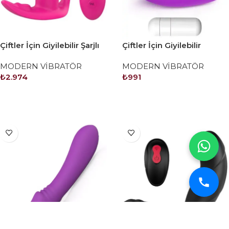
Çiftler İçin Giyilebilir Şarjlı
Çiftler İçin Giyilebilir
Uzaktan Kumandalı
Titreşimli Vibratör
MODERN VİBRATÖR
MODERN VİBRATÖR
Vibratör
₺
2.974
₺
991
SEPETE EKLE
SEPETE EKLE