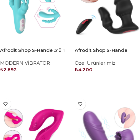
Afrodit Shop S-Hande 3'ü 1
Afrodit Shop S-Hande
Arada Tavşan Vibratör –
Dragon-Rct Kumandalı 9
MODERN VİBRATÖR
Özel Ürünlerimiz
Mavi
Fonksiyonlu Titreşimli
₺
2.692
₺
4.200
Şarjlı Double Vibratör
SEPETE EKLE
SEPETE EKLE