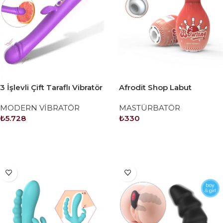
3 İşlevli Çift Taraflı Vibratör
Afrodit Shop Labut
Şeklinde Mastürbatör
MODERN VİBRATÖR
MASTÜRBATÖR
₺
5.728
₺
330
SEPETE EKLE
SEPETE EKLE