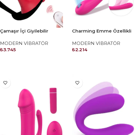
Çamaşır İçi Giyilebilir
Charming Emme Özellikli
Uzaktan Kumandalı Şarjlı
Bükülebilir Vibratör
MODERN VİBRATÖR
MODERN VİBRATÖR
Vibratör
₺
3.745
₺
2.214
SEPETE EKLE
SEPETE EKLE