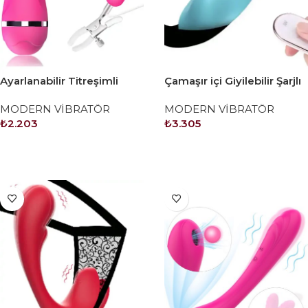
Ayarlanabilir Titreşimli
Çamaşır içi Giyilebilir Şarjlı
Göğüs Klipsi
Uzaktan Kumandalı
MODERN VİBRATÖR
MODERN VİBRATÖR
Vibratör
₺
2.203
₺
3.305
SEPETE EKLE
SEPETE EKLE