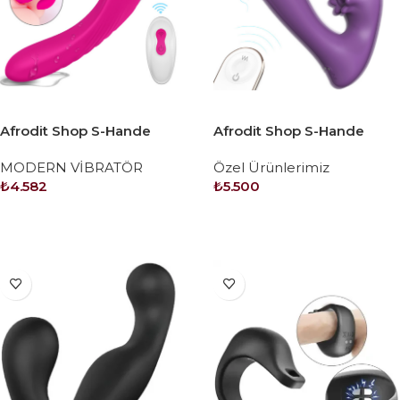
Afrodit Shop S-Hande
Afrodit Shop S-Hande
Nami 9×9 Modlu Titreşim
Waterproof Double
MODERN VİBRATÖR
Özel Ürünlerimiz
ve Kablosuz Uzaktan
Modern Vibratör
₺
4.582
₺
5.500
Kumandalı Silikon Vibratör
SEPETE EKLE
SEPETE EKLE