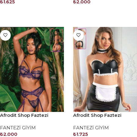
₺
1.625
₺
2.000
SEPETE EKLE
SEPETE EKLE
Afrodit Shop Faztezi
Afrodit Shop Faztezi
Kostüm Serisi No: 8475
Kostüm Serisi No: 8478
FANTEZİ GİYİM
FANTEZİ GİYİM
₺
2.000
₺
1.725