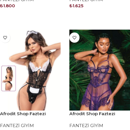
₺
1.800
₺
1.625
SEPETE EKLE
SEPETE EKLE
Afrodit Shop Faztezi
Afrodit Shop Faztezi
Kostüm Serisi No: 8473
Kostüm Serisi No: 8474
FANTEZİ GİYİM
FANTEZİ GİYİM