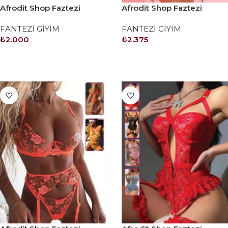
Afrodit Shop Faztezi
Afrodit Shop Faztezi
Kostüm Serisi No: 8414
Kostüm Serisi No: 8419
FANTEZİ GİYİM
FANTEZİ GİYİM
₺
2.000
₺
2.375
SEPETE EKLE
SEPETE EKLE