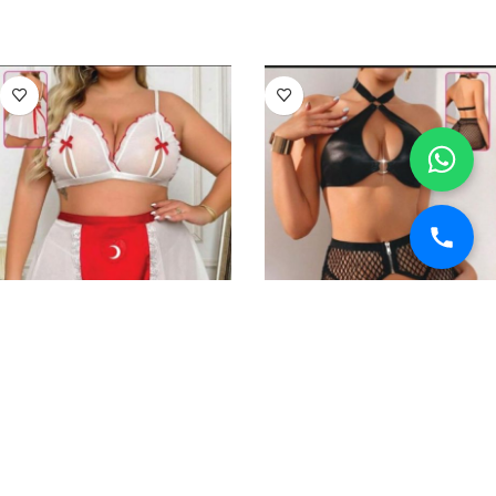
SEPETE EKLE
SEPETE EKLE
Afrodit Shop Faztezi
Afrodit Shop Faztezi
Kostüm Serisi No: 8481
Kostüm Serisi No: 8492
FANTEZİ GİYİM
FANTEZİ GİYİM
₺
2.000
₺
2.000
SEPETE EKLE
SEPETE EKLE