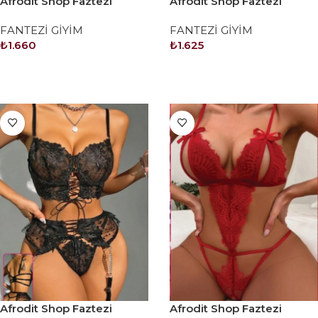
Afrodit Shop Faztezi
Afrodit Shop Faztezi
Kostüm Serisi No: 8420
Kostüm Serisi No: 8450
FANTEZİ GİYİM
FANTEZİ GİYİM
₺
1.660
₺
1.625
SEPETE EKLE
SEPETE EKLE
Afrodit Shop Faztezi
Afrodit Shop Faztezi