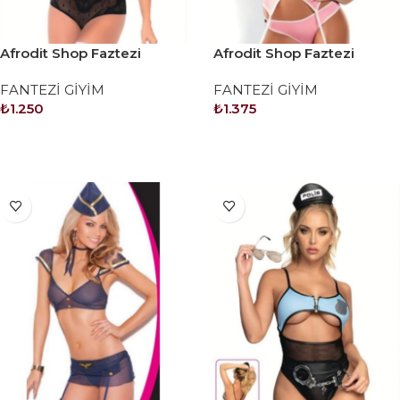
Afrodit Shop Faztezi
Afrodit Shop Faztezi
Kostüm Serisi No: 8359
Kostüm Serisi No: 8360
FANTEZİ GİYİM
FANTEZİ GİYİM
₺
1.250
₺
1.375
SEPETE EKLE
SEPETE EKLE