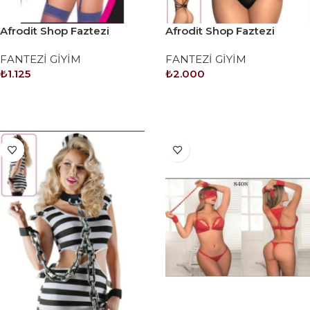
Afrodit Shop Faztezi
Afrodit Shop Faztezi
Kostüm Serisi No: 8364
Kostüm Serisi No: 8365
FANTEZİ GİYİM
FANTEZİ GİYİM
₺
1.125
₺
2.000
SEPETE EKLE
SEPETE EKLE