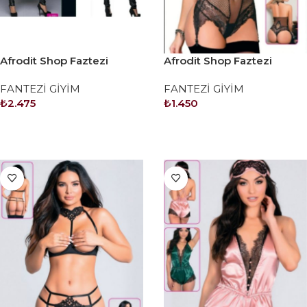
Afrodit Shop Faztezi
Afrodit Shop Faztezi
Kostüm Serisi No: 8281
Kostüm Serisi No: 8283
FANTEZİ GİYİM
FANTEZİ GİYİM
₺
2.475
₺
1.450
SEPETE EKLE
SEPETE EKLE