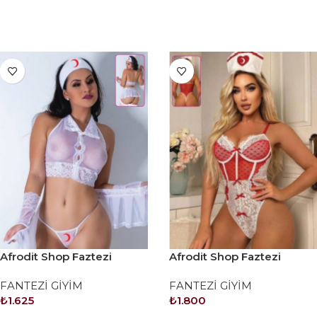
SEPETE EKLE
SEPETE EKLE
Afrodit Shop Faztezi
Afrodit Shop Faztezi
Kostüm Serisi No: 8479
Kostüm Serisi No: 8480
FANTEZİ GİYİM
FANTEZİ GİYİM
₺
1.625
₺
1.800