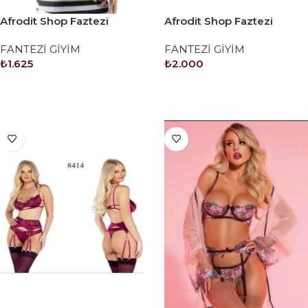
Afrodit Shop Faztezi
Afrodit Shop Faztezi
Kostüm Serisi No: 8372
Kostüm Serisi No: 8408
FANTEZİ GİYİM
FANTEZİ GİYİM
₺
1.625
₺
2.000
SEPETE EKLE
SEPETE EKLE