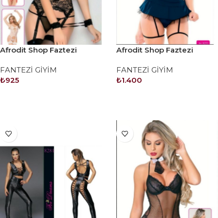
Afrodit Shop Faztezi
Afrodit Shop Faztezi
Kostüm Serisi No: 8139
Kostüm Serisi No: 8253
FANTEZİ GİYİM
FANTEZİ GİYİM
₺
925
₺
1.400
SEPETE EKLE
SEPETE EKLE