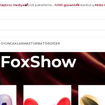
🔐
🛵
aştırıcı Hediye
Gizli paketleme –
%100 güvenli
İstanbul içi
Moto 
 OYUNCAKLAR
MASTÜRBATÖR
DIĞER
FoxShow
ow
Sayfa 2
Show
9
12