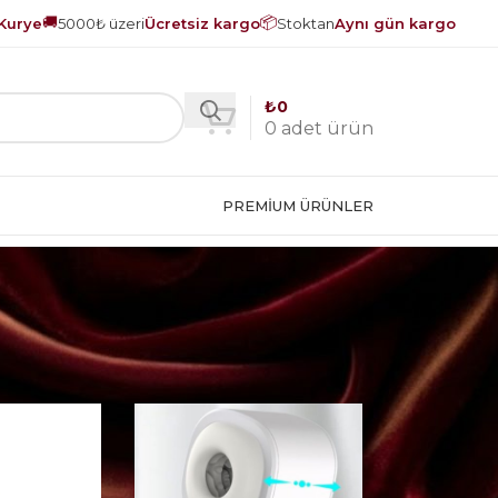
🚚
📦
Kurye
5000₺ üzeri
Ücretsiz kargo
Stoktan
Aynı gün kargo
₺
0
0
adet ürün
PREMIUM ÜRÜNLER
18
24