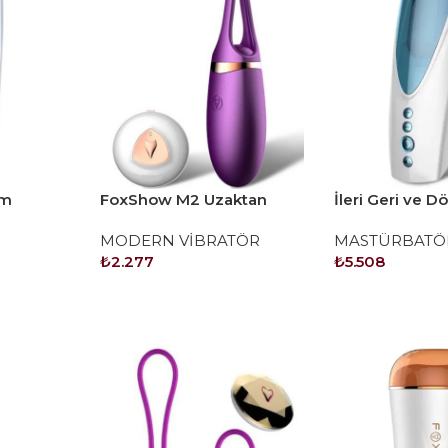
am
FoxShow M2 Uzaktan
İleri Geri ve 
ş
Kumandalı Şarjlı Kegel
Hareketli Şarjl
MODERN VİBRATÖR
MASTÜRBATÖ
Vibratör
Süper Mastürb
₺
2.277
₺
5.508
SEPETE EKLE
SEPETE EKLE