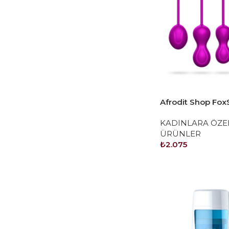
Afrodit Shop Fo
Kegel Egzersiz To
KADINLARA ÖZE
Seti
ÜRÜNLER
₺
2.075
SEPETE EKLE