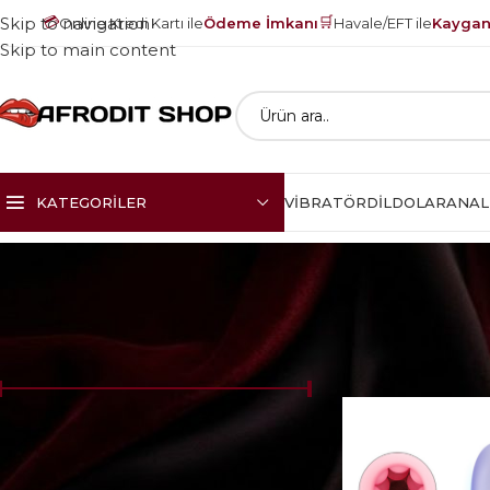
💳
🛒
Skip to navigation
Online Kredi Kartı ile
Ödeme İmkanı
Havale/EFT ile
Kayganl
Skip to main content
KATEGORILER
VIBRATÖR
DILDOLAR
ANAL
Ana Sayfa
FoxSh
Fiyat:
₺1.620
—
₺6.120
FILTRELE