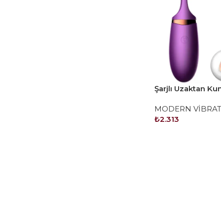
Şarjlı Uzaktan K
Orgazm Topu
MODERN VİBRA
₺
2.313
SEPETE EKLE