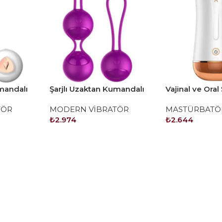
umandalı
Şarjlı Uzaktan Kumandalı
Vajinal ve Oral 
Titreşimli Top
Titreşimli Sesli
TÖR
MODERN VİBRATÖR
MASTÜRBATÖ
Masturbatör
₺
2.974
₺
2.644
SEPETE EKLE
SEPETE EKLE