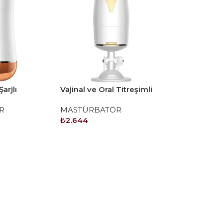
Şarjlı
Vajinal ve Oral Titreşimli
Şarjlı Sesli Vantuzlu
R
MASTÜRBATÖR
Mastürbatör
₺
2.644
SEPETE EKLE