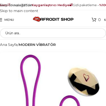
🛒
🔐
Skip to navigation
anı
Havale/EFT ile
Kayganlaştırıcı Hediye
Gizli paketleme –
%100 
Skip to main content
0
MENU
Ana Sayfa
MODERN VİBRATÖR