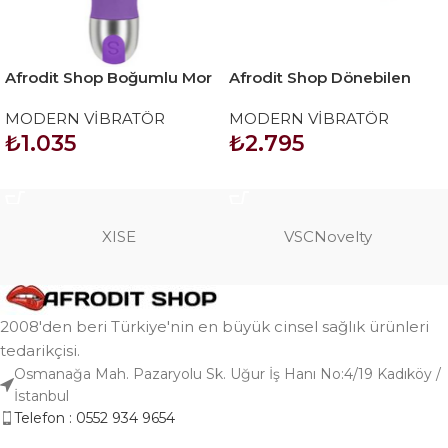
Afrodit Shop Boğumlu Mor
Afrodit Shop Dönebilen
Vibratör
Vajinal Oral 12 Fonksiyon
MODERN VİBRATÖR
MODERN VİBRATÖR
Vibratör
₺
1.035
₺
2.795
SEPETE EKLE
SEPETE EKLE
XISE
VSCNovelty
2008'den beri Türkiye'nin en büyük cinsel sağlık ürünleri
tedarikçisi.
Osmanağa Mah. Pazaryolu Sk. Uğur İş Hanı No:4/19 Kadıköy /
İstanbul
Telefon : 0552 934 9654