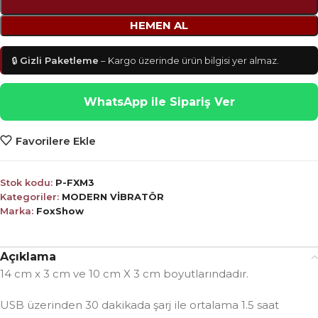
HEMEN AL
🔒
Gizli Paketleme
– Kargo üzerinde ürün bilgisi yer almaz.
WhatsApp ile Sipariş Ver
Favorilere Ekle
Stok kodu:
P-FXM3
Kategoriler:
MODERN VİBRATÖR
Marka:
FoxShow
Açıklama
14 cm x 3 cm ve 10 cm X 3 cm boyutlarındadır.
USB üzerinden 30 dakikada şarj ile ortalama 1.5 saat