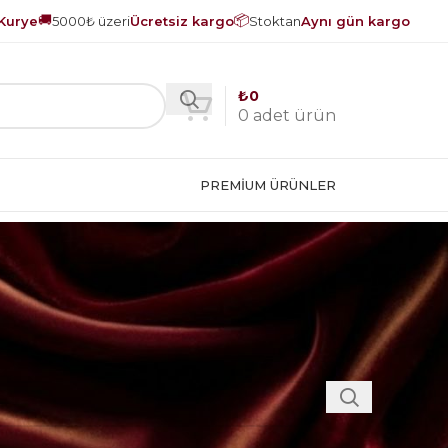
🚚
📦
Kurye
5000₺ üzeri
Ücretsiz kargo
Stoktan
Aynı gün kargo
₺
0
0
adet ürün
PREMIUM ÜRÜNLER