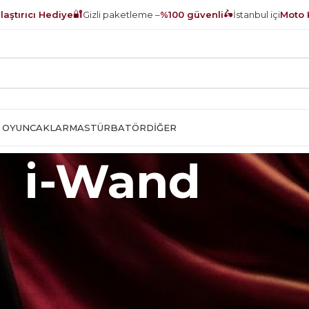
🔐
🛵
aştırıcı Hediye
Gizli paketleme –
%100 güvenli
İstanbul içi
Moto 
 OYUNCAKLAR
MASTÜRBATÖR
DIĞER
i-Wand
şen ürün bulunamadı.