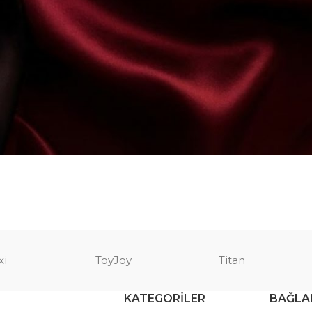
xi
ToyJoy
Titan
KATEGORILER
BAĞLA