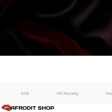
XISE
VSCNovelty
Via