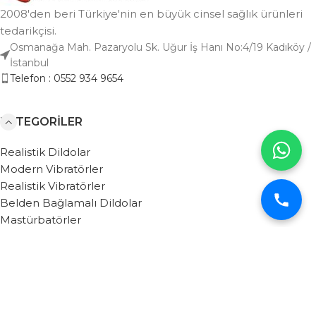
2008'den beri Türkiye'nin en büyük cinsel sağlık ürünleri
tedarikçisi.
Osmanağa Mah. Pazaryolu Sk. Uğur İş Hanı No:4/19 Kadıköy /
İstanbul
Telefon : 0552 934 9654
KATEGORILER
Realistik Dildolar
Modern Vibratörler
Realistik Vibratörler
Belden Bağlamalı Dildolar
Mastürbatörler
Anal Oyuncaklar
Penis Pompaları
BAĞLANTILAR
Based on
WebZera.
theme
2026
Afrodit Shop
.