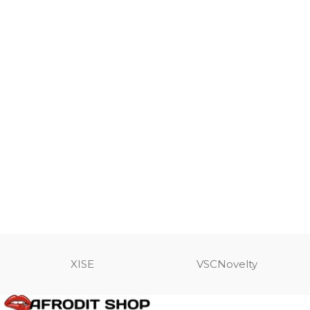
XISE
VSCNovelty