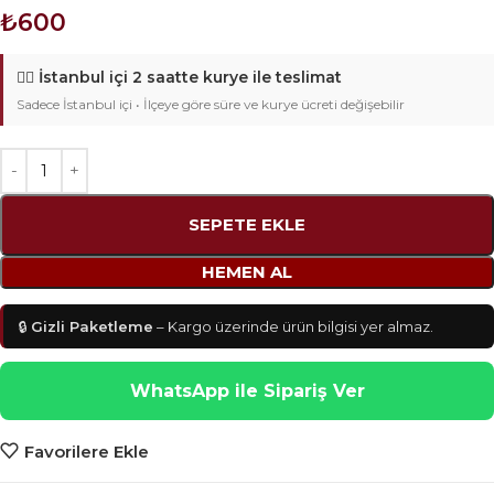
₺
600
🚴‍♂️
İstanbul içi 2 saatte kurye ile teslimat
Sadece İstanbul içi • İlçeye göre süre ve kurye ücreti değişebilir
SEPETE EKLE
HEMEN AL
🔒
Gizli Paketleme
– Kargo üzerinde ürün bilgisi yer almaz.
WhatsApp ile Sipariş Ver
Favorilere Ekle