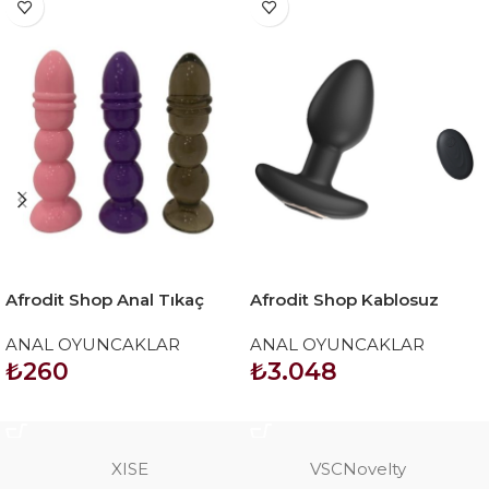
Afrodit Shop Anal Tıkaç
Afrodit Shop Kablosuz
Karışık Renklerde
Uzaktan Kumandalı
ANAL OYUNCAKLAR
ANAL OYUNCAKLAR
33*135MM 85GR
Titreşimli Anal Plug
₺
260
₺
3.048
SEPETE EKLE
SEPETE EKLE
XISE
VSCNovelty