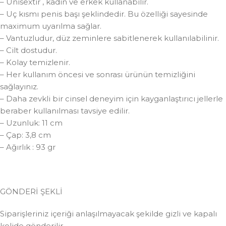
– Unisextir , kadın ve erkek kullanabilir.
– Uç kısmı penis başı şeklindedir. Bu özelliği sayesinde
maximum uyarılma sağlar.
– Vantuzludur, düz zeminlere sabitlenerek kullanılabilinir.
– Cilt dostudur.
– Kolay temizlenir.
– Her kullanım öncesi ve sonrası ürünün temizliğini
sağlayınız.
– Daha zevkli bir cinsel deneyim için kayganlaştırıcı jellerle
beraber kullanılması tavsiye edilir.
– Uzunluk: 11 cm
– Çap: 3,8 cm
– Ağırlık : 93 gr
GÖNDERİ ŞEKLİ
Siparişleriniz içeriği anlaşılmayacak şekilde gizli ve kapalı
kolide gönderilir.