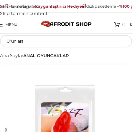
🛒
🔐
Skip to navigation
ı
Havale/EFT ile
Kayganlaştırıcı Hediye
Gizli paketleme –
%100 gü
Skip to main content
0
MENU
Ana Sayfa
ANAL OYUNCAKLAR