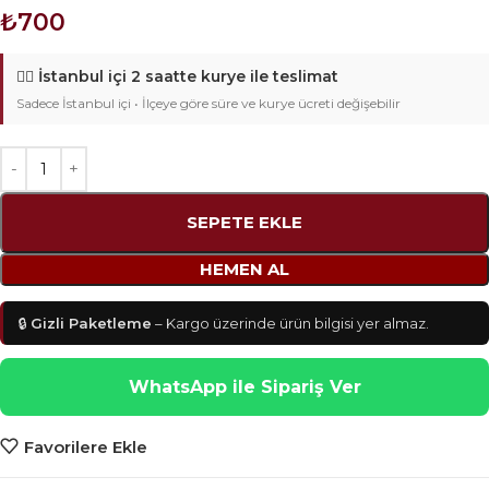
₺
700
🚴‍♂️
İstanbul içi 2 saatte kurye ile teslimat
Sadece İstanbul içi • İlçeye göre süre ve kurye ücreti değişebilir
SEPETE EKLE
HEMEN AL
🔒
Gizli Paketleme
– Kargo üzerinde ürün bilgisi yer almaz.
WhatsApp ile Sipariş Ver
Favorilere Ekle