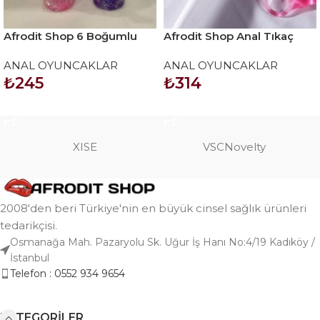
Afrodit Shop 6 Boğumlu
Afrodit Shop Anal Tıkaç
17,5 cm vantuzlu silikon
Karışık Renklerde
ANAL OYUNCAKLAR
ANAL OYUNCAKLAR
anal plug
70*135MM 39 GR
₺
245
₺
314
SEPETE EKLE
SEPETE EKLE
XISE
VSCNovelty
2008'den beri Türkiye'nin en büyük cinsel sağlık ürünleri
tedarikçisi.
Osmanağa Mah. Pazaryolu Sk. Uğur İş Hanı No:4/19 Kadıköy /
İstanbul
Telefon : 0552 934 9654
KATEGORILER