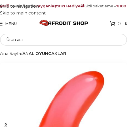
🛒
🔐
Skip to navigation
ı
Havale/EFT ile
Kayganlaştırıcı Hediye
Gizli paketleme –
%100 g
Skip to main content
0
MENU
Ana Sayfa
ANAL OYUNCAKLAR