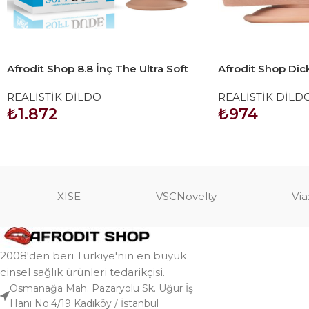
Afrodit Shop 8.8 İnç The Ultra Soft
Afrodit Shop Dic
Dude 2
Dildo Penis 18c
REALİSTİK DİLDO
REALİSTİK DİLD
₺
1.872
₺
974
SEPETE EKLE
SEPETE EKLE
XISE
VSCNovelty
Via
2008'den beri Türkiye'nin en büyük
cinsel sağlık ürünleri tedarikçisi.
Osmanağa Mah. Pazaryolu Sk. Uğur İş
Hanı No:4/19 Kadıköy / İstanbul