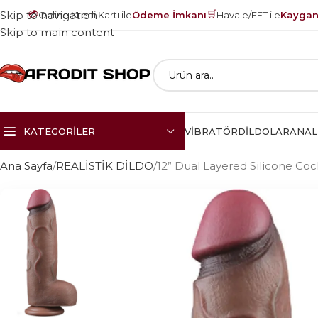
💳
🛒
Skip to navigation
Online Kredi Kartı ile
Ödeme İmkanı
Havale/EFT ile
Kayganl
Skip to main content
KATEGORILER
VIBRATÖR
DILDOLAR
ANAL
Ana Sayfa
REALİSTİK DİLDO
12” Dual Layered Silicone Co