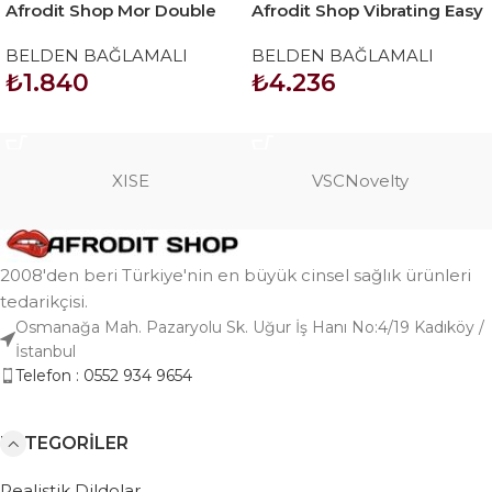
Afrodit Shop Mor Double
Afrodit Shop Vibrating Easy
Dong Titreşimli Belden
Strapon Set 7.5 İnç Belden
BELDEN BAĞLAMALI
BELDEN BAĞLAMALI
Bağlamalı Çift Taraflı Bisex
Bağlamalı
₺
1.840
₺
4.236
Dildo Vibratör model 2
SEPETE EKLE
SEPETE EKLE
XISE
VSCNovelty
2008'den beri Türkiye'nin en büyük cinsel sağlık ürünleri
tedarikçisi.
Osmanağa Mah. Pazaryolu Sk. Uğur İş Hanı No:4/19 Kadıköy /
İstanbul
Telefon : 0552 934 9654
KATEGORILER
Realistik Dildolar