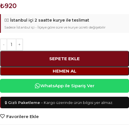
₺
920
🚴‍♂️
İstanbul içi 2 saatte kurye ile teslimat
Sadece İstanbul içi • İlçeye göre süre ve kurye ücreti değişebilir
SEPETE EKLE
HEMEN AL
WhatsApp ile Sipariş Ver
🔒
Gizli Paketleme
– Kargo üzerinde ürün bilgisi yer almaz.
Favorilere Ekle