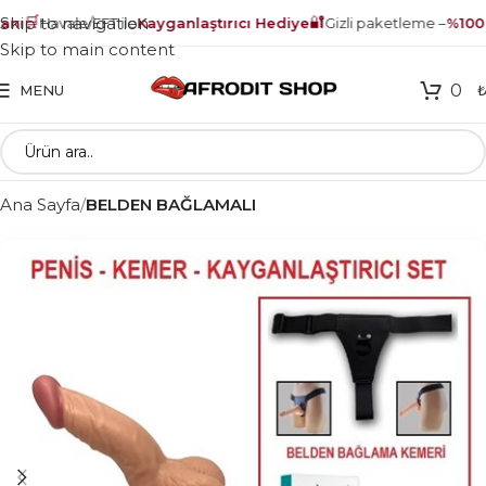
🛒
🔐
Skip to navigation
nı
Havale/EFT ile
Kayganlaştırıcı Hediye
Gizli paketleme –
%100 g
Skip to main content
0
MENU
Ana Sayfa
BELDEN BAĞLAMALI