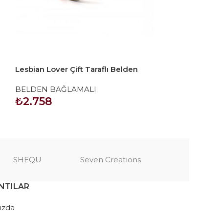
Lesbian Lover Çift Taraflı Belden
LoveToy Ingen
Bağlamalı Protez Penis – Siyah
L/XL/2XL İçi B
BELDEN BAĞLAMALI
BELDEN BAĞ
₺
2.758
₺
8.935
SEPETE EKLE
SEPETE EKLE
SHEQU
Seven Creations
NTILAR
ızda