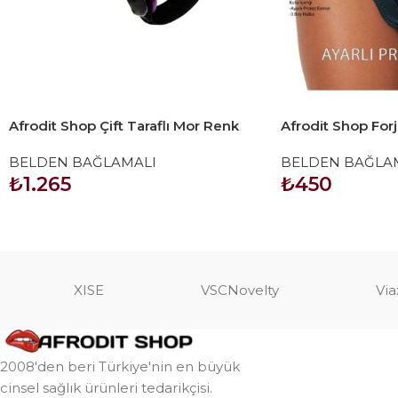
Afrodit Shop Çift Taraflı Mor Renk
Afrodit Shop Forj
Belden Bağlamalı Dildo
Halkalı Belden 
BELDEN BAĞLAMALI
BELDEN BAĞLA
Siyah
₺
1.265
₺
450
SEPETE EKLE
SEPETE EKLE
XISE
VSCNovelty
Via
2008'den beri Türkiye'nin en büyük
cinsel sağlık ürünleri tedarikçisi.