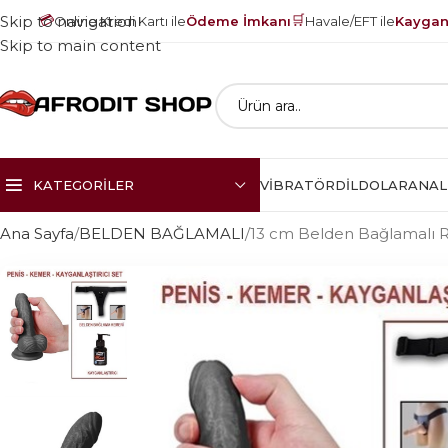
💳
🛒
Skip to navigation
Online Kredi Kartı ile
Ödeme İmkanı
Havale/EFT ile
Kayganl
Skip to main content
KATEGORILER
VIBRATÖR
DILDOLAR
ANAL
Ana Sayfa
BELDEN BAĞLAMALI
13 cm Belden Bağlamalı Re