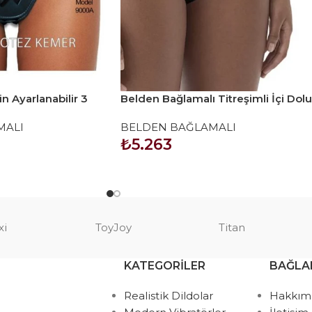
in Ayarlanabilir 3
Belden Bağlamalı Titreşimli İçi Dolu
Bağlama Kemeri
20 cm Siyah
MALI
BELDEN BAĞLAMALI
₺
5.263
SEPETE EKLE
xi
ToyJoy
Titan
KATEGORILER
BAĞLA
Realistik Dildolar
Hakkım