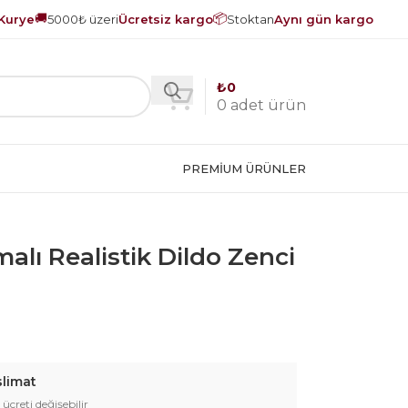
🚚
📦
Kurye
5000₺ üzeri
Ücretsiz kargo
Stoktan
Aynı gün kargo
₺
0
0
adet ürün
PREMIUM ÜRÜNLER
lı Realistik Dildo Zenci
slimat
 ücreti değişebilir