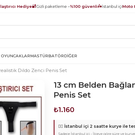
🔐
🛵
aştırıcı Hediye
Gizli paketleme –
%100 güvenli
İstanbul içi
Moto 
 OYUNCAKLAR
MASTÜRBATÖR
DIĞER
alistik Dildo Zenci Penis Set
13 cm Belden Bağlama
Penis Set
₺
1.160
🚴‍♂️
İstanbul içi 2 saatte kurye ile te
Sadece İstanbul içi • İlçeye göre süre ve kurye