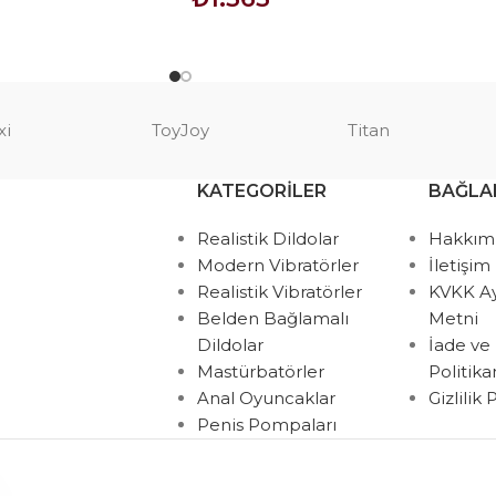
SEPETE EKLE
xi
ToyJoy
Titan
KATEGORILER
BAĞLA
Realistik Dildolar
Hakkım
Modern Vibratörler
İletişim
Realistik Vibratörler
KVKK A
Belden Bağlamalı
Metni
Dildolar
İade ve
Mastürbatörler
Politik
Anal Oyuncaklar
Gizlilik
Penis Pompaları