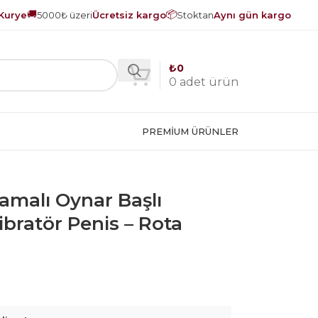
🚚
📦
Kurye
5000₺ üzeri
Ücretsiz kargo
Stoktan
Aynı gün kargo
₺
0
0
adet ürün
PREMIUM ÜRÜNLER
amalı Oynar Başlı
Vibratör Penis – Rota