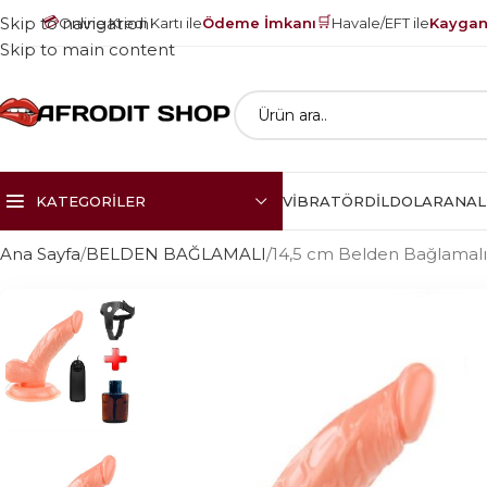
💳
🛒
Skip to navigation
Online Kredi Kartı ile
Ödeme İmkanı
Havale/EFT ile
Kayganl
Skip to main content
KATEGORILER
VIBRATÖR
DILDOLAR
ANAL
Ana Sayfa
BELDEN BAĞLAMALI
14,5 cm Belden Bağlamalı 