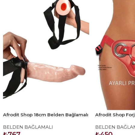
Afrodit Shop 18cm Belden Bağlamalı
Afrodit Shop Forj
İçi Boş Straplon Penis
Halkalı Belden 
BELDEN BAĞLAMALI
BELDEN BAĞLA
Kırmızı
₺
767
₺
450