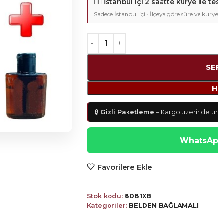
🚴‍♂️
İstanbul içi 2 saatte kurye ile te
Sadece İstanbul içi • İlçeye göre süre ve kurye
SE
H
🔒
Gizli Paketleme
– Kargo üzerinde ürü
WhatsApp
Favorilere Ekle
Stok kodu:
8081XB
Kategoriler:
BELDEN BAĞLAMALI