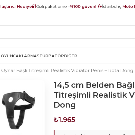
🔐
🛵
aştırıcı Hediye
Gizli paketleme –
%100 güvenli
İstanbul içi
Moto 
 OYUNCAKLAR
MASTÜRBATÖR
DIĞER
Oynar Başlı Titreşimli Realistik Vibratör Penis – Rota Dong
14,5 cm Belden Bağl
Titreşimli Realistik 
Dong
₺
1.965