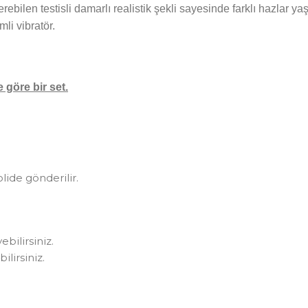
erebilen testisli damarlı realistik şekli sayesinde farklı hazlar y
imli vibratör.
 göre bir set.
olide gönderilir.
bilirsiniz.
lirsiniz.