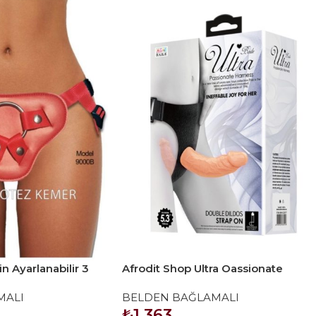
in Ayarlanabilir 3
Afrodit Shop Ultra Oassionate
Bağlama Kemeri
Harness 5.3 İnç Belden Bağlamalı
MALI
BELDEN BAĞLAMALI
₺
1.363