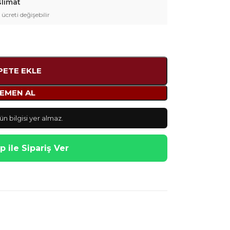
slimat
 ücreti değişebilir
PETE EKLE
EMEN AL
n bilgisi yer almaz.
 ile Sipariş Ver