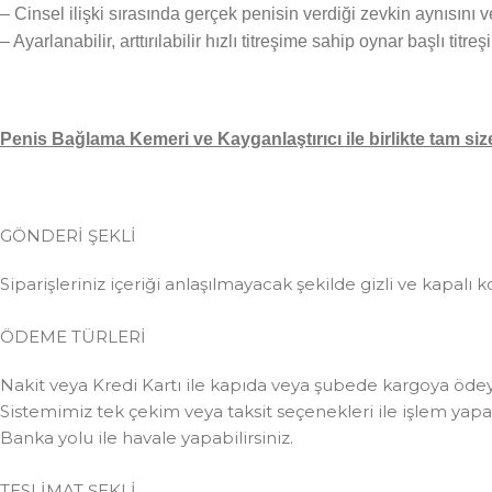
– Cinsel ilişki sırasında gerçek penisin verdiği zevkin aynısını v
– Ayarlanabilir, arttırılabilir hızlı titreşime sahip oynar başlı titreş
Penis Bağlama Kemeri ve Kayganlaştırıcı ile birlikte tam size
GÖNDERİ ŞEKLİ
Siparişleriniz içeriği anlaşılmayacak şekilde gizli ve kapalı k
ÖDEME TÜRLERİ
Nakit veya Kredi Kartı ile kapıda veya şubede kargoya ödeye
Sistemimiz tek çekim veya taksit seçenekleri ile işlem yapabi
Banka yolu ile havale yapabilirsiniz.
TESLİMAT ŞEKLİ