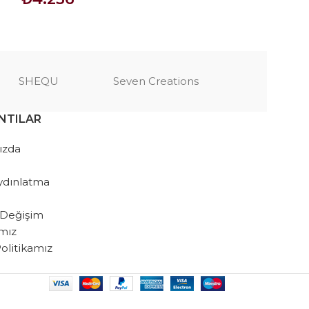
SEPETE EKLE
SEPETE EKLE
SHEQU
Seven Creations
NTILAR
ızda
ydınlatma
 Değişim
amız
 Politikamız