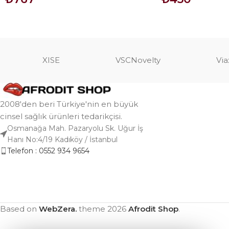
SEPETE EKLE
SEPETE EKLE
XISE
VSCNovelty
Via
2008'den beri Türkiye'nin en büyük
cinsel sağlık ürünleri tedarikçisi.
Osmanağa Mah. Pazaryolu Sk. Uğur İş
Hanı No:4/19 Kadıköy / İstanbul
Telefon : 0552 934 9654
Based on
WebZera.
theme
2026
Afrodit Shop
.