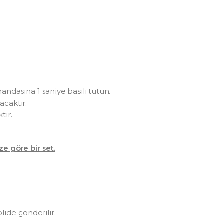
andasına 1 saniye basılı tutun.
acaktır.
tır.
ze göre bir set.
olide gönderilir.