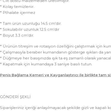
* Cilt dostu malzemeden üretilmiştir.
* Kolay temizlenir.
* Pthalate içermez
* Tam ürün uzunluğu 14.5 cm’dir.
* Sokulabilir uzunluk 12.5 cm’dir
* Boyut 3.3 cm’dir.
* Ürünün titreşim ve rotasyon özelliğini çalıştırmak için kum
* Çalışmasıyla beraber kumandanın gösterge ışıkları da yan
* Düğmeye her basışınızda ışık ta eş zamanlı olarak yanacak
* Kapatmak için kumandaya 3 saniye basılı tutun.
Penis Bağlama Kemeri ve Kayganlaştırıcı ile birlikte tam si
GÖNDERİ ŞEKLİ
Siparişleriniz içeriği anlaşılmayacak şekilde gizli ve kapalı k