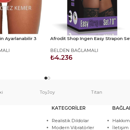
in Ayarlanabilir 3
Afrodit Shop Ingen Easy Strapon Se
Bağlama Kemeri
7 inç
MALI
BELDEN BAĞLAMALI
₺
4.236
SEPETE EKLE
xi
ToyJoy
Titan
KATEGORILER
BAĞLA
Realistik Dildolar
Hakkım
Modern Vibratörler
İletişim