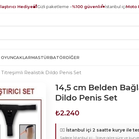
🔐
🛵
aştırıcı Hediye
Gizli paketleme –
%100 güvenli
İstanbul içi
Moto 
 OYUNCAKLAR
MASTÜRBATÖR
DIĞER
itreşimli Realistik Dildo Penis Set
14,5 cm Belden Bağla
Dildo Penis Set
₺
2.240
🚴‍♂️
İstanbul içi 2 saatte kurye ile te
Sadece İstanbul içi • İlçeye göre süre ve kurye