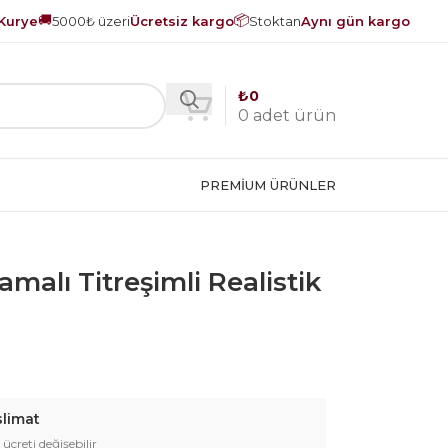
🚚
📦
Kurye
5000₺ üzeri
Ücretsiz kargo
Stoktan
Aynı gün kargo
₺
0
0
adet ürün
PREMIUM ÜRÜNLER
malı Titreşimli Realistik
slimat
 ücreti değişebilir