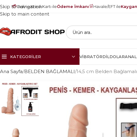
💳
🛒
Skip to navigation
Online Kredi Kartı ile
Ödeme İmkanı
Havale/EFT ile
Kayganl
Skip to main content
KATEGORILER
VIBRATÖR
DILDOLAR
ANAL
Ana Sayfa
BELDEN BAĞLAMALI
14,5 cm Belden Bağlamalı T