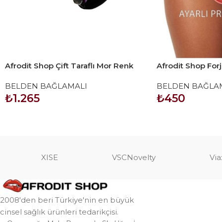
Afrodit Shop Çift Taraflı Mor Renk
Afrodit Shop Forj
Belden Bağlamalı Dildo
Halkalı Belden 
BELDEN BAĞLAMALI
BELDEN BAĞLA
Kırmızı
₺
1.265
₺
450
SEPETE EKLE
SEPETE EKLE
XISE
VSCNovelty
Via
2008'den beri Türkiye'nin en büyük
cinsel sağlık ürünleri tedarikçisi.