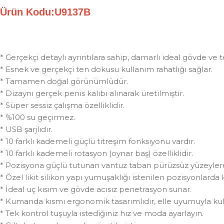
Ürün Kodu:U9137B
* Gerçekçi detaylı ayrıntılara sahip, damarlı ideal gövde ve
* Esnek ve gerçekçi ten dokusu kullanım rahatlığı sağlar.
* Tamamen doğal görünümlüdür.
* Dizaynı gerçek penis kalıbı alınarak üretilmiştir.
* Süper sessiz çalışma özelliklidir.
* %100 su geçirmez.
* USB şarjlıdır.
* 10 farklı kademeli güçlü titreşim fonksiyonu vardır.
* 10 farklı kademeli rotasyon (oynar baş) özelliklidir.
* Pozisyona güçlü tutunan vantuz taban pürüzsüz yüzeylere 
* Özel likit silikon yapı yumuşaklığı istenilen pozisyonlarda
* İdeal uç kısım ve gövde acısız penetrasyon sunar.
* Kumanda kısmı ergonomik tasarımlıdır, elle uyumuyla kul
* Tek kontrol tuşuyla istediğiniz hız ve moda ayarlayın.