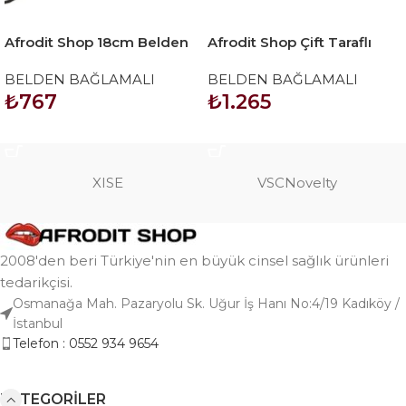
Afrodit Shop 18cm Belden
Afrodit Shop Çift Taraflı
Bağlamalı İçi Boş Straplon
Mor Renk Belden Bağlamalı
BELDEN BAĞLAMALI
BELDEN BAĞLAMALI
Penis
Dildo
₺
767
₺
1.265
SEPETE EKLE
SEPETE EKLE
XISE
VSCNovelty
2008'den beri Türkiye'nin en büyük cinsel sağlık ürünleri
tedarikçisi.
Osmanağa Mah. Pazaryolu Sk. Uğur İş Hanı No:4/19 Kadıköy /
İstanbul
Telefon : 0552 934 9654
KATEGORILER