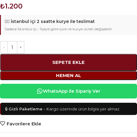
₺
1.200
🚴‍♂️
İstanbul içi 2 saatte kurye ile teslimat
Sadece İstanbul içi • İlçeye göre süre ve kurye ücreti değişebilir
SEPETE EKLE
HEMEN AL
WhatsApp ile Sipariş Ver
🔒
Gizli Paketleme
– Kargo üzerinde ürün bilgisi yer almaz.
Favorilere Ekle