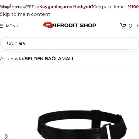
🛒
🔐
Skip to navigation
nı
Havale/EFT ile
Kayganlaştırıcı Hediye
Gizli paketleme –
%100 g
Skip to main content
0
MENU
Ana Sayfa
BELDEN BAĞLAMALI