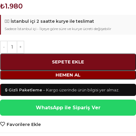
₺
1.980
🚴‍♂️
İstanbul içi 2 saatte kurye ile teslimat
Sadece İstanbul içi • İlçeye göre süre ve kurye ücreti değişebilir
SEPETE EKLE
HEMEN AL
🔒
Gizli Paketleme
– Kargo üzerinde ürün bilgisi yer almaz.
WhatsApp ile Sipariş Ver
Favorilere Ekle