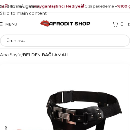
🛒
🔐
Skip to navigation
ı
Havale/EFT ile
Kayganlaştırıcı Hediye
Gizli paketleme –
%100 gü
Skip to main content
0
MENU
Ana Sayfa
BELDEN BAĞLAMALI