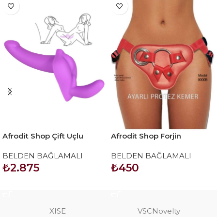
Afrodit Shop Çift Uçlu
Afrodit Shop Forjin
Ayarlanabilir Strapon
Ayarlanabilir 3 Halkalı
BELDEN BAĞLAMALI
BELDEN BAĞLAMALI
Belden Bağlama Kemeri
₺
2.875
₺
450
Kırmızı
SEPETE EKLE
SEPETE EKLE
XISE
VSCNovelty