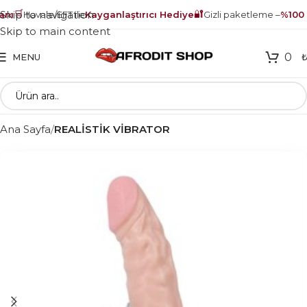
🛒
🔐
Skip to navigation
nı
Havale/EFT ile
Kayganlaştırıcı Hediye
Gizli paketleme –
%100 g
Skip to main content
0
MENU
Ana Sayfa
REALİSTİK VİBRATOR