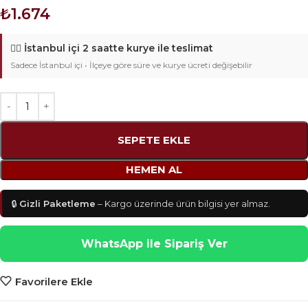
₺
1.674
🚴‍♂️
İstanbul içi 2 saatte kurye ile teslimat
Sadece İstanbul içi • İlçeye göre süre ve kurye ücreti değişebilir
SEPETE EKLE
HEMEN AL
🔒
Gizli Paketleme
– Kargo üzerinde ürün bilgisi yer almaz.
WhatsApp ile Sipariş Ver
Favorilere Ekle