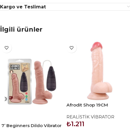
Kargo ve Teslimat
İlgili ürünler
Afrodit Shop 19CM
Gerçekçi Ten Rengi Dildo
REALİSTİK VİBRATOR
Penis
₺
1.211
7’ Beginners Dildo Vibrator