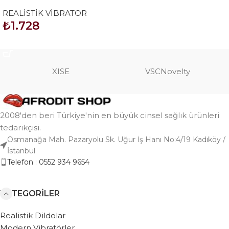
Flesh
SEPETE EKLE
REALİSTİK VİBRATOR
₺
1.728
SEPETE EKLE
XISE
VSCNovelty
2008'den beri Türkiye'nin en büyük cinsel sağlık ürünleri
tedarikçisi.
Osmanağa Mah. Pazaryolu Sk. Uğur İş Hanı No:4/19 Kadıköy /
İstanbul
Telefon : 0552 934 9654
KATEGORILER
Realistik Dildolar
Modern Vibratörler