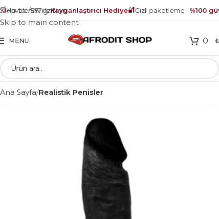

🔐
Skip to navigation
Havale/EFT ile
Kayganlaştırıcı Hediye
Gizli paketleme –
%100 güve
Skip to main content
0
MENU
Ana Sayfa
Realistik Penisler