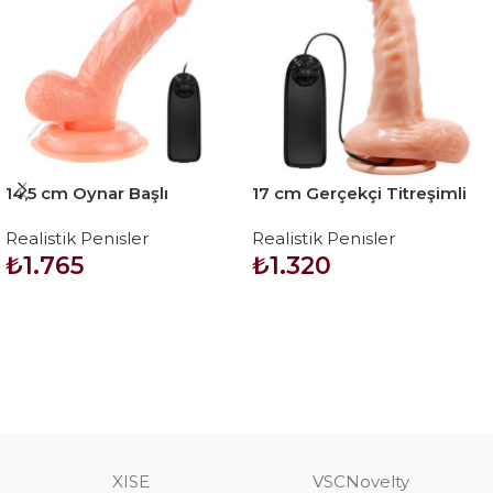
14,5 cm Oynar Başlı
17 cm Gerçekçi Titreşimli
Titreşimli Realistik Vibratör
Dildo Vibratör Penis
Realistik Penisler
Realistik Penisler
Penis – Rota Dong
₺
1.765
₺
1.320
SEPETE EKLE
SEPETE EKLE
XISE
VSCNovelty