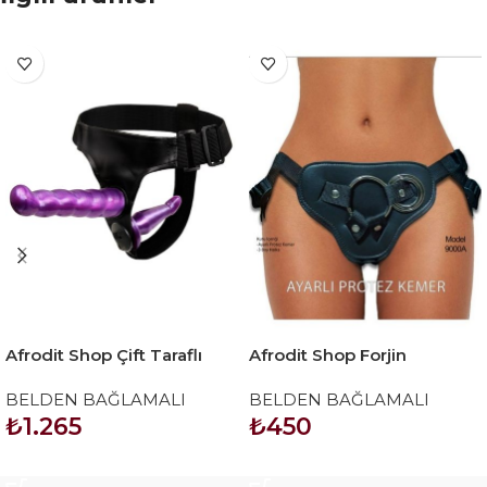
Afrodit Shop Çift Taraflı
Afrodit Shop Forjin
Mor Renk Belden Bağlamalı
Ayarlanabilir 3 Halkalı
BELDEN BAĞLAMALI
BELDEN BAĞLAMALI
Dildo
Belden Bağlama Kemeri
₺
1.265
₺
450
Siyah
SEPETE EKLE
SEPETE EKLE