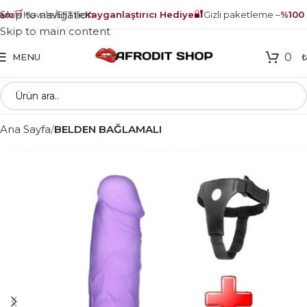
🛒
🔐
Skip to navigation
ı
Havale/EFT ile
Kayganlaştırıcı Hediye
Gizli paketleme –
%100 g
Skip to main content
0
MENU
Ana Sayfa
BELDEN BAĞLAMALI