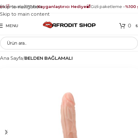
🛒
🔐
Skip to navigation
ı
Havale/EFT ile
Kayganlaştırıcı Hediye
Gizli paketleme –
%100 g
Skip to main content
0
MENU
Ana Sayfa
BELDEN BAĞLAMALI