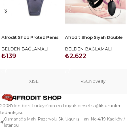
Afrodit Shop Protez Penis
Afrodit Shop Siyah Double
Strapon Belden Bağlama
Dong Titreşimli Belden
BELDEN BAĞLAMALI
BELDEN BAĞLAMALI
Kemeri
Bağlamalı Çift Taraflı Bisex
₺
139
₺
2.622
Dildo Vibratör
SEPETE EKLE
SEPETE EKLE
XISE
VSCNovelty
2008'den beri Türkiye'nin en büyük cinsel sağlık ürünleri
tedarikçisi.
Osmanağa Mah. Pazaryolu Sk. Uğur İş Hanı No:4/19 Kadıköy /
İstanbul