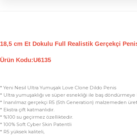
18,5 cm Et Dokulu Full Realistik Gerçekçi Pe
Ürün Kodu:U6135
* Yeni Nesil Ultra Yumuşak Love Clone Dildo Penis
* Ultra yumuşaklığı ve süper esnekliği ile baş döndürmeye 
* İnanılmaz gerçekçi R5 (5th Generation) malzemeden üreti
* Ekstra çift katmanlıdır.
* %100 su geçirmez özelliktedir.
* 100% Soft Cyber Skin Patentli
* R5 yüksek kaliteli,