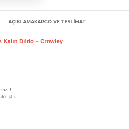
AÇIKLAMA
KARGO VE TESLIMAT
nis Kalın Dildo – Crowley
hazır!
lmiştir.