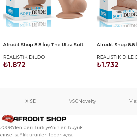
Afrodit Shop 8.8 İnç The Ultra Soft
Afrodit Shop 8.8 
Dude 2
Dude Dildo
REALİSTİK DİLDO
REALİSTİK DİLD
₺
1.872
₺
1.732
SEPETE EKLE
SEPETE EKLE
XISE
VSCNovelty
Via
2008'den beri Türkiye'nin en büyük
cinsel sağlık ürünleri tedarikçisi.