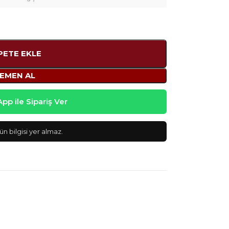
PETE EKLE
EMEN AL
p ile Sipariş Ver
n bilgisi yer almaz.