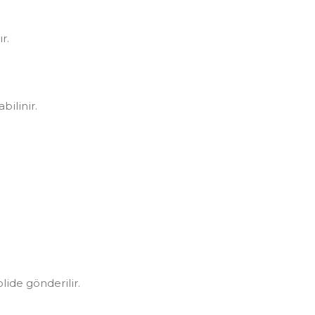
r.
bilinir.
olide gönderilir.