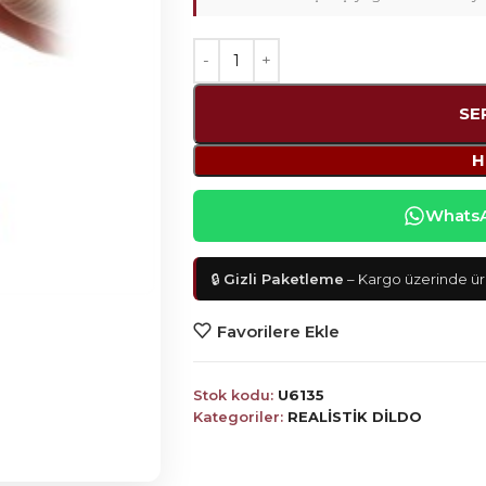
SE
H
WhatsAp
🔒
Gizli Paketleme
– Kargo üzerinde ürü
Favorilere Ekle
Stok kodu:
U6135
Kategoriler:
REALİSTİK DİLDO