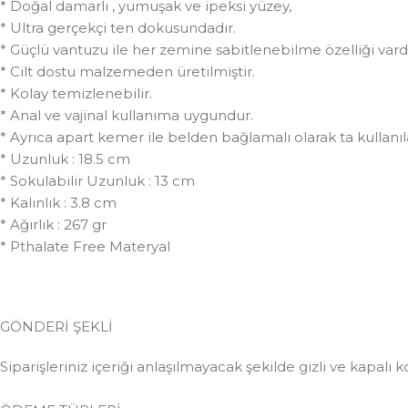
* Doğal damarlı , yumuşak ve ipeksi yüzey,
* Ultra gerçekçi ten dokusundadır.
* Güçlü vantuzu ile her zemine sabitlenebilme özelliği vardı
* Cilt dostu malzemeden üretilmiştir.
* Kolay temizlenebilir.
* Anal ve vajinal kullanıma uygundur.
* Ayrıca apart kemer ile belden bağlamalı olarak ta kullanıla
* Uzunluk : 18.5 cm
* Sokulabilir Uzunluk : 13 cm
* Kalınlık : 3.8 cm
* Ağırlık : 267 gr
* Pthalate Free Materyal
GÖNDERİ ŞEKLİ
Siparişleriniz içeriği anlaşılmayacak şekilde gizli ve kapalı k