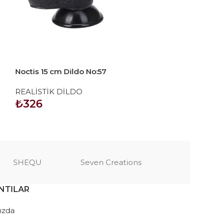
Noctis 15 cm Dildo No:57
Noctis 21cm Rea
No:61
REALİSTİK DİLDO
REALİSTİK Dİ
₺
326
₺
1.035
SEPETE EKLE
SEPETE EKLE
SHEQU
Seven Creations
NTILAR
ızda