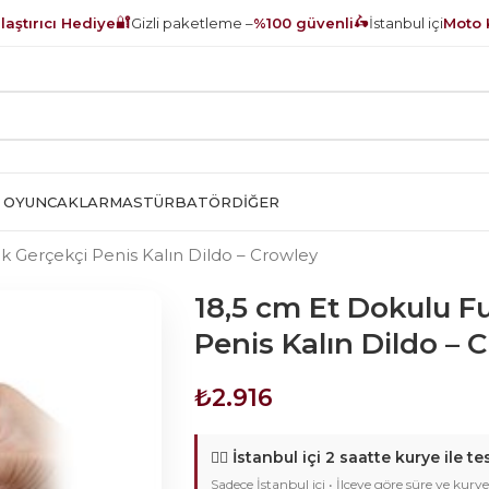
🔐
🛵
aştırıcı Hediye
Gizli paketleme –
%100 güvenli
İstanbul içi
Moto 
 OYUNCAKLAR
MASTÜRBATÖR
DIĞER
ik Gerçekçi Penis Kalın Dildo – Crowley
18,5 cm Et Dokulu Fu
Penis Kalın Dildo – 
₺
2.916
🚴‍♂️
İstanbul içi 2 saatte kurye ile te
Sadece İstanbul içi • İlçeye göre süre ve kurye