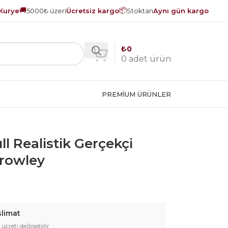
🚚
📦
Kurye
5000₺ üzeri
Ücretsiz kargo
Stoktan
Aynı gün kargo
₺
0
0
adet ürün
PREMIUM ÜRÜNLER
ll Realistik Gerçekçi
Crowley
slimat
 ücreti değişebilir