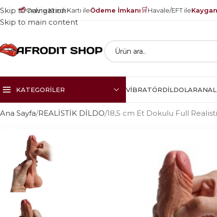
💳
🛒
Skip to navigation
Online Kredi Kartı ile
Ödeme İmkanı
Havale/EFT ile
Kayganl
Skip to main content
KATEGORILER
VIBRATÖR
DILDOLAR
ANAL
Ana Sayfa
REALİSTİK DİLDO
18,5 cm Et Dokulu Full Realist