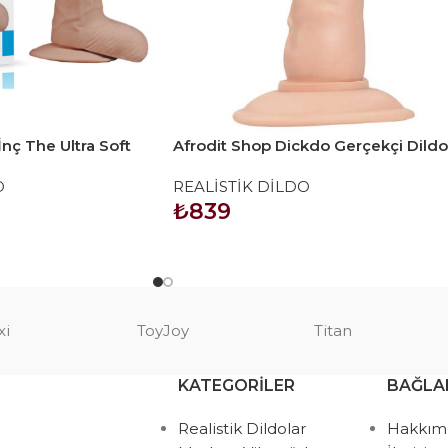
İnç The Ultra Soft
Afrodit Shop Dickdo Gerçekçi Dildo
Penis 18.5cm
O
REALİSTİK DİLDO
₺
839
SEPETE EKLE
xi
ToyJoy
Titan
KATEGORILER
BAĞLA
Realistik Dildolar
Hakkım