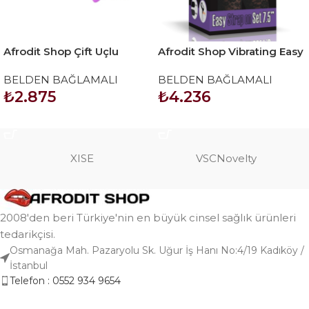
Afrodit Shop Çift Uçlu
Afrodit Shop Vibrating Easy
Ayarlanabilir Strapon
Strapon Set 7.5 İnç Belden
BELDEN BAĞLAMALI
BELDEN BAĞLAMALI
Bağlamalı
₺
2.875
₺
4.236
SEPETE EKLE
SEPETE EKLE
XISE
VSCNovelty
2008'den beri Türkiye'nin en büyük cinsel sağlık ürünleri
tedarikçisi.
Osmanağa Mah. Pazaryolu Sk. Uğur İş Hanı No:4/19 Kadıköy /
İstanbul
Telefon : 0552 934 9654