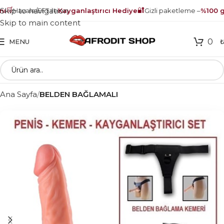
🛒
🔐
Skip to navigation
Havale/EFT ile
Kayganlaştırıcı Hediye
Gizli paketleme –
%100 gü
Skip to main content
0
MENU
Ana Sayfa
BELDEN BAĞLAMALI