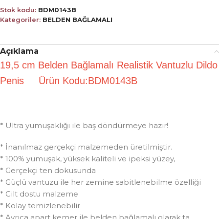
Stok kodu:
BDM0143B
Kategoriler:
BELDEN BAĞLAMALI
Açıklama
19,5 cm Belden Bağlamalı Realistik Vantuzlu Dildo
Penis Ürün Kodu:BDM0143B
* Ultra yumuşaklığı ile baş döndürmeye hazır!
* İnanılmaz gerçekçi malzemeden üretilmiştir.
* 100% yumuşak, yüksek kaliteli ve ipeksi yüzey,
* Gerçekçi ten dokusunda
* Güçlü vantuzu ile her zemine sabitlenebilme özelliği
* Cilt dostu malzeme
* Kolay temizlenebilir
* Ayrıca apart kemer ile belden bağlamalı olarak ta