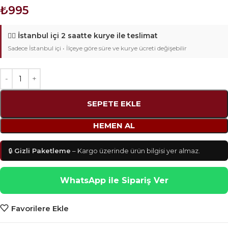
₺
995
🚴‍♂️
İstanbul içi 2 saatte kurye ile teslimat
Sadece İstanbul içi • İlçeye göre süre ve kurye ücreti değişebilir
SEPETE EKLE
HEMEN AL
🔒
Gizli Paketleme
– Kargo üzerinde ürün bilgisi yer almaz.
WhatsApp ile Sipariş Ver
Favorilere Ekle