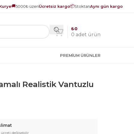
🚚
📦
Kurye
5000₺ üzeri
Ücretsiz kargo
Stoktan
Aynı gün kargo
₺
0
0
adet ürün
PREMIUM ÜRÜNLER
amalı Realistik Vantuzlu
slimat
 ücreti değişebilir