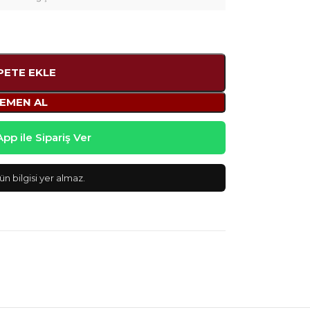
PETE EKLE
EMEN AL
p ile Sipariş Ver
n bilgisi yer almaz.