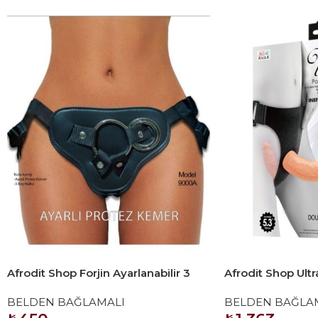
Afrodit Shop Forjin Ayarlanabilir 3
Afrodit Shop Ult
Halkalı Belden Bağlama Kemeri
Harness 5.3 İnç 
BELDEN BAĞLAMALI
BELDEN BAĞLA
Siyah