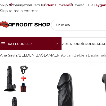
💳
🛒
Skip to navigation
Online Kredi Kartı ile
Ödeme İmkanı
Havale/EFT ile
Kayganl
Skip to main content
KATEGORILER
VIBRATÖR
DILDOLAR
ANAL
Ana Sayfa
BELDEN BAĞLAMALI
19,5 cm Belden Bağlamalı 