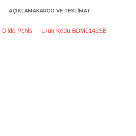
AÇIKLAMA
KARGO VE TESLIMAT
enci Dildo Penis Ürün Kodu:BDM0143SB