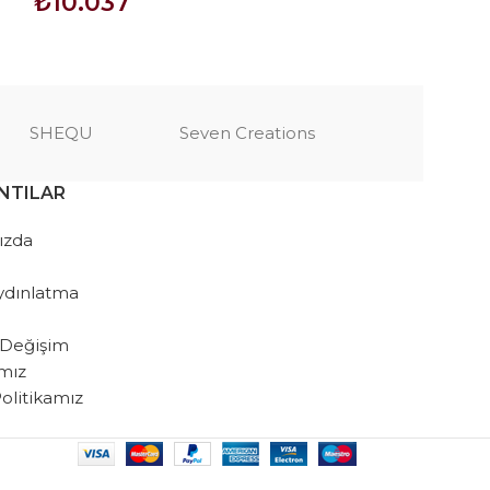
₺
10.037
₺
8.935
SEPETE EKLE
SEPETE EKLE
SHEQU
Seven Creations
NTILAR
ızda
ydınlatma
 Değişim
amız
 Politikamız