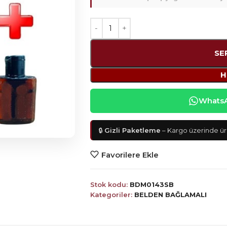
SE
H
WhatsAp
🔒
Gizli Paketleme
– Kargo üzerinde ürü
Favorilere Ekle
Stok kodu:
BDM0143SB
Kategoriler:
BELDEN BAĞLAMALI