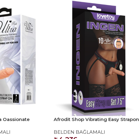
ra Oassionate
Afrodit Shop Vibrating Easy Strapon
Belden Bağlamalı
Set 7.5 İnç Belden Bağlamalı Model
MALI
BELDEN BAĞLAMALI