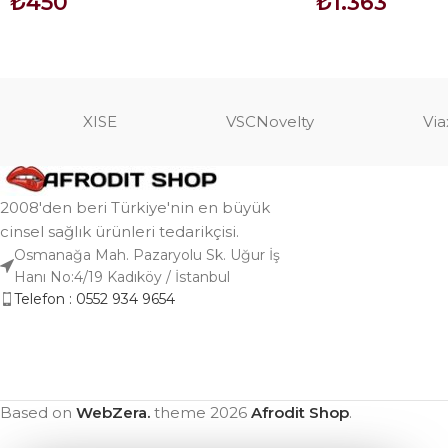
₺
450
₺
1.363
SEPETE EKLE
SEPETE EKLE
XISE
VSCNovelty
Via
2008'den beri Türkiye'nin en büyük
cinsel sağlık ürünleri tedarikçisi.
Osmanağa Mah. Pazaryolu Sk. Uğur İş
Hanı No:4/19 Kadıköy / İstanbul
Telefon : 0552 934 9654
Based on
WebZera.
theme
2026
Afrodit Shop
.