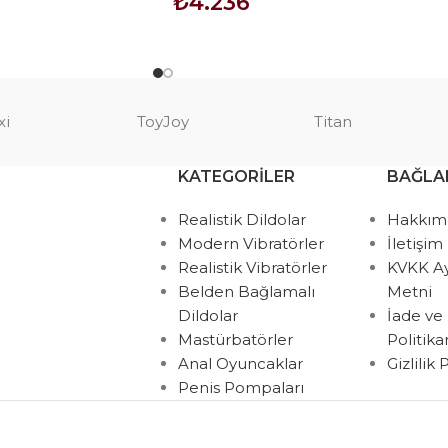
₺
4.236
SEPETE EKLE
xi
ToyJoy
Titan
KATEGORILER
BAĞLA
Realistik Dildolar
Hakkım
Modern Vibratörler
İletişim
Realistik Vibratörler
KVKK A
Belden Bağlamalı
Metni
Dildolar
İade ve
Mastürbatörler
Politik
Anal Oyuncaklar
Gizlilik
Penis Pompaları