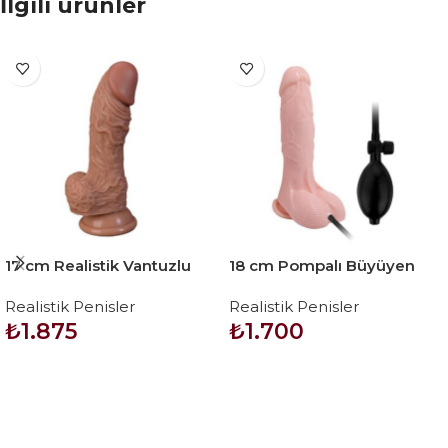
İlgili ürünler
17 cm Realistik Vantuzlu
18 cm Pompalı Büyüyen
Dildo Penis
Realistik Penis Anal Vajinal
Realistik Penisler
Realistik Penisler
Dildo Mastürbatör
₺
1.875
₺
1.700
SEPETE EKLE
SEPETE EKLE