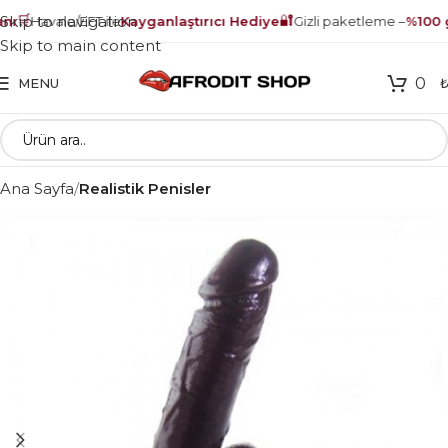
🛒
🔐
Skip to navigation
ı
Havale/EFT ile
Kayganlaştırıcı Hediye
Gizli paketleme –
%100 g
Skip to main content
0
MENU
Ana Sayfa
Realistik Penisler