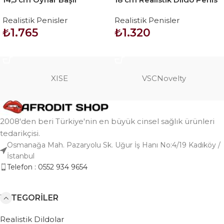
Titreşimli Realistik Vibratör
– Ares
Realistik Penisler
Realistik Penisler
Penis – Rota Dong
₺
1.765
₺
1.320
SEPETE EKLE
SEPETE EKLE
XISE
VSCNovelty
2008'den beri Türkiye'nin en büyük cinsel sağlık ürünleri
tedarikçisi.
Osmanağa Mah. Pazaryolu Sk. Uğur İş Hanı No:4/19 Kadıköy /
İstanbul
Telefon : 0552 934 9654
KATEGORILER
Realistik Dildolar