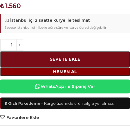
₺
1.560
🚴‍♂️
İstanbul içi 2 saatte kurye ile teslimat
Sadece İstanbul içi • İlçeye göre süre ve kurye ücreti değişebilir
SEPETE EKLE
HEMEN AL
WhatsApp ile Sipariş Ver
🔒
Gizli Paketleme
– Kargo üzerinde ürün bilgisi yer almaz.
Favorilere Ekle