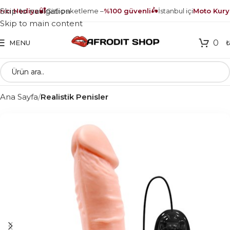
🔐
🛵
Skip to navigation
cı Hediye
Gizli paketleme –
%100 güvenli
İstanbul içi
Moto Kurye
Skip to main content
0
MENU
Ana Sayfa
Realistik Penisler