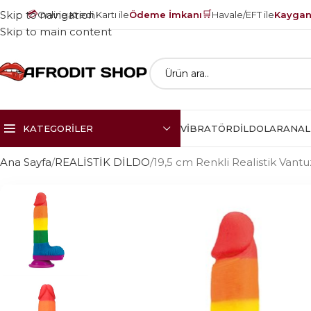
💳
🛒
Skip to navigation
Online Kredi Kartı ile
Ödeme İmkanı
Havale/EFT ile
Kayganl
Skip to main content
KATEGORILER
VIBRATÖR
DILDOLAR
ANAL
Ana Sayfa
REALİSTİK DİLDO
19,5 cm Renkli Realistik Vantu