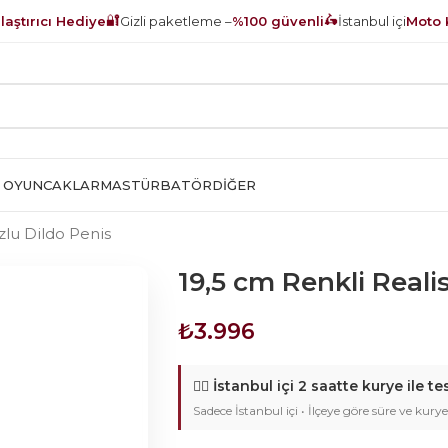
🔐
🛵
aştırıcı Hediye
Gizli paketleme –
%100 güvenli
İstanbul içi
Moto 
 OYUNCAKLAR
MASTÜRBATÖR
DIĞER
zlu Dildo Penis
19,5 cm Renkli Reali
₺
3.996
🚴‍♂️
İstanbul içi 2 saatte kurye ile te
Sadece İstanbul içi • İlçeye göre süre ve kurye