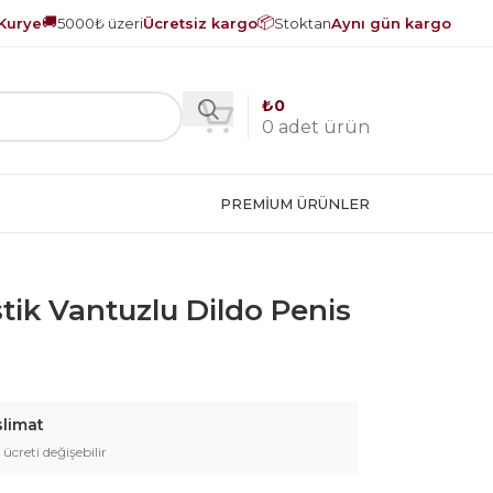
🚚
📦
Kurye
5000₺ üzeri
Ücretsiz kargo
Stoktan
Aynı gün kargo
₺
0
0
adet ürün
PREMIUM ÜRÜNLER
stik Vantuzlu Dildo Penis
slimat
 ücreti değişebilir