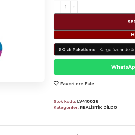
SE
H
🔒
Gizli Paketleme
– Kargo üzerinde ürü
WhatsApp
Favorilere Ekle
Stok kodu:
LV410026
Kategoriler:
REALİSTİK DİLDO