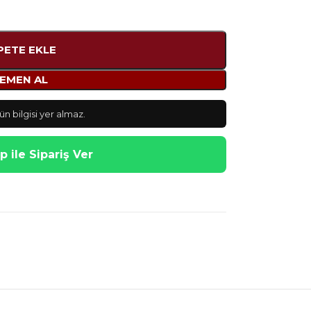
PETE EKLE
EMEN AL
n bilgisi yer almaz.
 ile Sipariş Ver