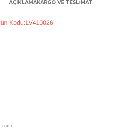
AÇIKLAMA
KARGO VE TESLIMAT
Ürün Kodu:LV410026
bilir.