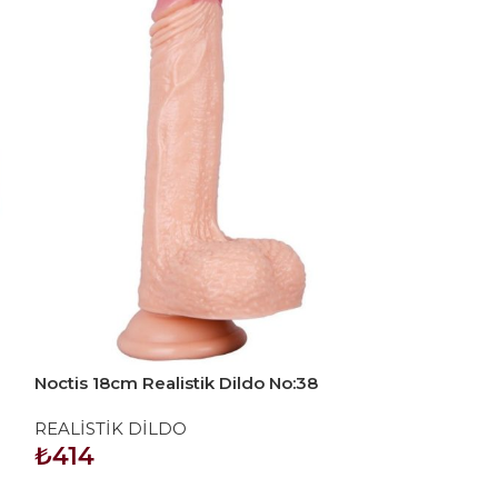
Noctis 18cm Realistik Dildo No:38
Noctis 19cm Re
REALİSTİK DİLDO
REALİSTİK Dİ
₺
414
₺
414
SEPETE EKLE
SEPETE EKLE