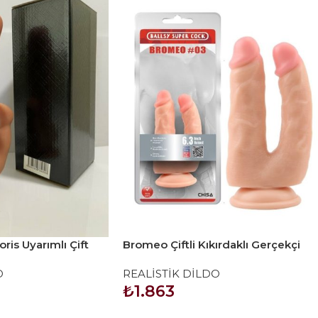
oris Uyarımlı Çift
Bromeo Çiftli Kıkırdaklı Gerçekçi
m Dildo
Dildo
O
REALİSTİK DİLDO
₺
1.863
SEPETE EKLE