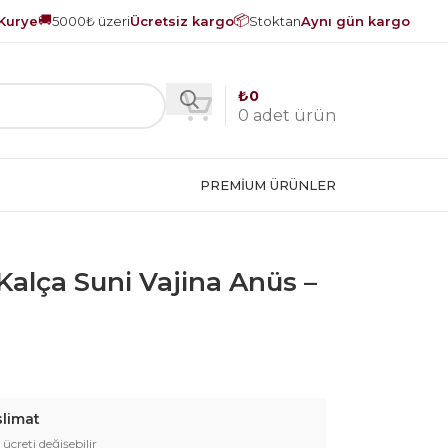
🚚
📦
Kurye
5000₺ üzeri
Ücretsiz kargo
Stoktan
Aynı gün kargo
₺
0
0
adet ürün
PREMIUM ÜRÜNLER
k Kalça Suni Vajina Anüs –
slimat
 ücreti değişebilir