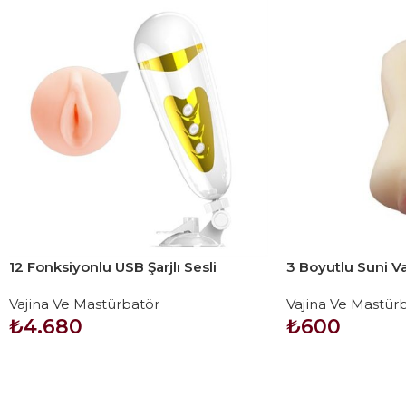
12 Fonksiyonlu USB Şarjlı Sesli
3 Boyutlu Suni Va
Titreşimli Realistik Suni Vajina Erkek
HUANZI
Vajina Ve Mastürbatör
Vajina Ve Mastür
Mastürbatör
₺
4.680
₺
600
SEPETE EKLE
SEPETE EKLE