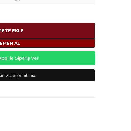
PETE EKLE
EMEN AL
p ile Sipariş Ver
n bilgisi yer almaz.