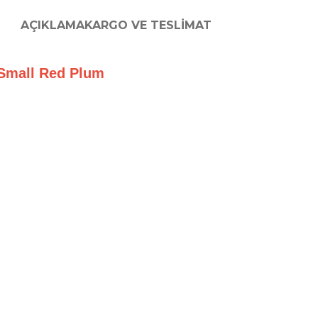
AÇIKLAMA
KARGO VE TESLIMAT
s – Small Red Plum