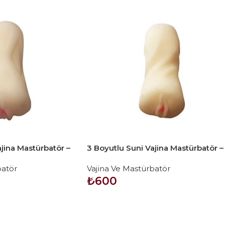
jina Mastürbatör –
3 Boyutlu Suni Vajina Mastürbatör –
YEZI
batör
Vajina Ve Mastürbatör
₺
600
SEPETE EKLE