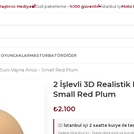
🔐
🛵
aştırıcı Hediye
Gizli paketleme –
%100 güvenli
İstanbul içi
Moto 
 OYUNCAKLAR
MASTÜRBATÖR
DIĞER
ça Suni Vajina Anüs – Small Red Plum
2 İşlevli 3D Realisti
Small Red Plum
₺
2.100
🚴‍♂️
İstanbul içi 2 saatte kurye ile te
Sadece İstanbul içi • İlçeye göre süre ve kurye