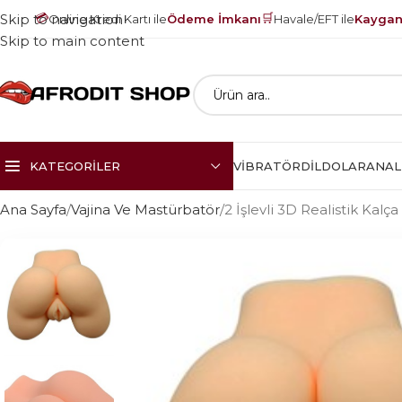
💳
🛒
Skip to navigation
Online Kredi Kartı ile
Ödeme İmkanı
Havale/EFT ile
Kayganl
Skip to main content
KATEGORILER
VIBRATÖR
DILDOLAR
ANAL
Ana Sayfa
Vajina Ve Mastürbatör
2 İşlevli 3D Realistik Kal