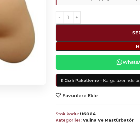
SE
H
WhatsAp
🔒
Gizli Paketleme
– Kargo üzerinde ürü
Favorilere Ekle
Stok kodu:
U6064
Kategoriler:
Vajina Ve Mastürbatör