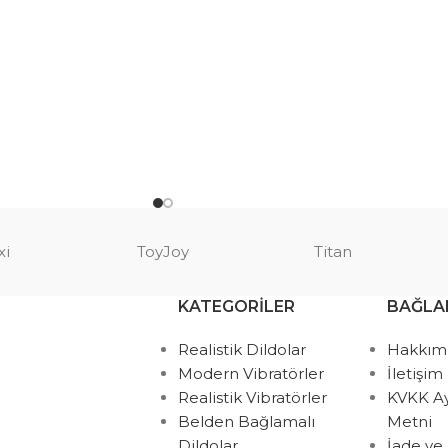
xi
ToyJoy
Titan
KATEGORILER
BAĞLA
Realistik Dildolar
Hakkım
Modern Vibratörler
İletişim
Realistik Vibratörler
KVKK A
Belden Bağlamalı
Metni
Dildolar
İade ve