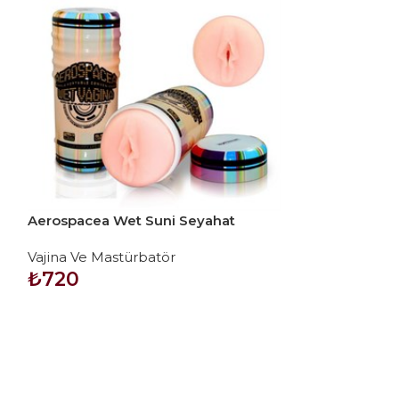
Aerospacea Wet Suni Seyahat
Vajinası
Vajina Ve Mastürbatör
₺
720
SEPETE EKLE