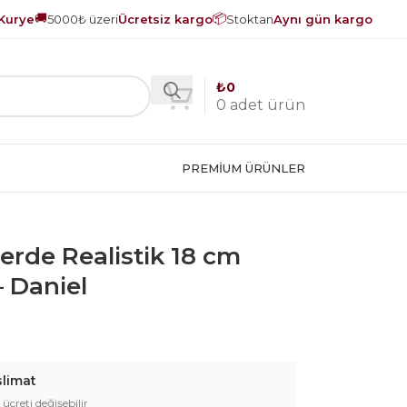
🚚
📦
Kurye
5000₺ üzeri
Ücretsiz kargo
Stoktan
Aynı gün kargo
₺
0
0
adet ürün
PREMIUM ÜRÜNLER
lerde Realistik 18 cm
– Daniel
slimat
 ücreti değişebilir