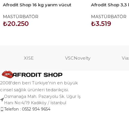
Afrodit Shop 16 kg yarım vücut
Afrodit Shop 3,3
manken
manken
MASTÜRBATÖR
MASTÜRBATÖR
₺
20.250
₺
3.519
SEPETE EKLE
SEPETE EKLE
XISE
VSCNovelty
Via
2008'den beri Türkiye'nin en büyük
cinsel sağlık ürünleri tedarikçisi.
Osmanağa Mah. Pazaryolu Sk. Uğur İş
Hanı No:4/19 Kadıköy / İstanbul
Telefon : 0552 934 9654