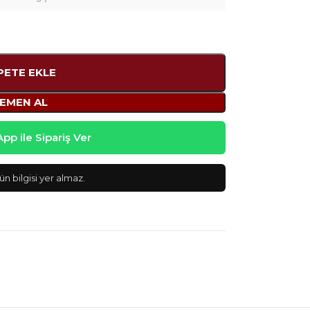
PETE EKLE
EMEN AL
p ile Sipariş Ver
n bilgisi yer almaz.