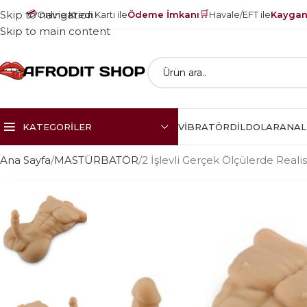
💳
🛒
Skip to navigation
Online Kredi Kartı ile
Ödeme İmkanı
Havale/EFT ile
Kayganl
Skip to main content
KATEGORILER
VIBRATÖR
DILDOLAR
ANAL
Ana Sayfa
MASTÜRBATÖR
2 İşlevli Gerçek Ölçülerde Reali