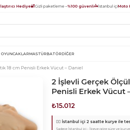
🔐
🛵
aştırıcı Hediye
Gizli paketleme –
%100 güvenli
İstanbul içi
Moto 
 OYUNCAKLAR
MASTÜRBATÖR
DIĞER
stik 18 cm Penisli Erkek Vücut – Daniel
2 İşlevli Gerçek Ölçü
Penisli Erkek Vücut 
₺
15.012
🚴‍♂️
İstanbul içi 2 saatte kurye ile te
Sadece İstanbul içi • İlçeye göre süre ve kurye