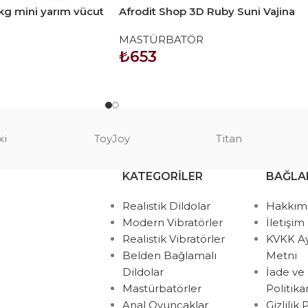
 kg mini yarım vücut
Afrodit Shop 3D Ruby Suni Vajina
Masturbatör
MASTÜRBATÖR
₺
653
SEPETE EKLE
xi
ToyJoy
Titan
KATEGORILER
BAĞLA
Realistik Dildolar
Hakkım
Modern Vibratörler
İletişim
Realistik Vibratörler
KVKK A
Belden Bağlamalı
Metni
Dildolar
İade ve
Mastürbatörler
Politik
Anal Oyuncaklar
Gizlilik