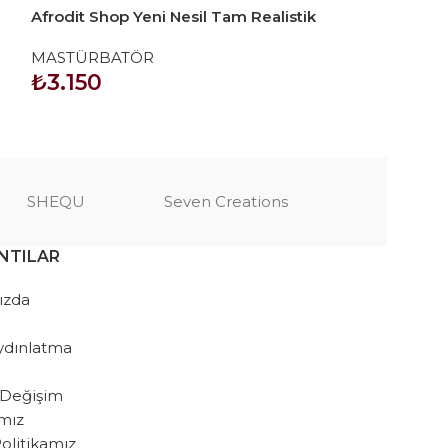
Afrodit Shop Yeni Nesil Tam Realistik
NOXXX Cep Tip
Anal Vajinal Gerçekçi Kalça
MASTÜRBATÖR
MASTÜRBATÖ
Mastürbatör
₺
3.150
₺
536
SEPETE EKLE
SEPETE EKLE
SHEQU
Seven Creations
NTILAR
ızda
ydınlatma
 Değişim
amız
 Politikamız