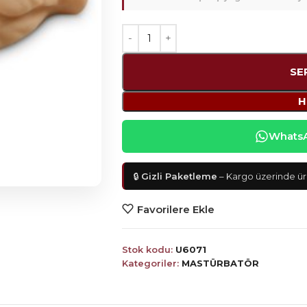
SE
H
WhatsAp
🔒
Gizli Paketleme
– Kargo üzerinde ürü
Favorilere Ekle
Stok kodu:
U6071
Kategoriler:
MASTÜRBATÖR