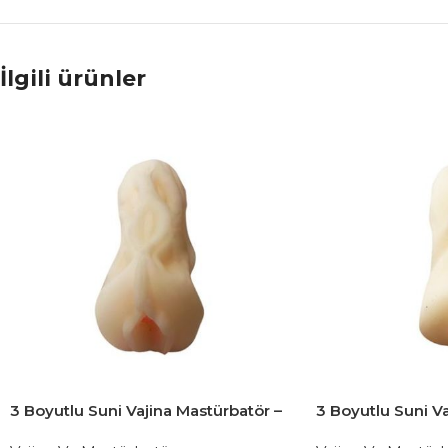
İlgili ürünler
3 Boyutlu Suni Vajina Mastürbatör –
3 Boyutlu Suni Va
XIZI
YEZI