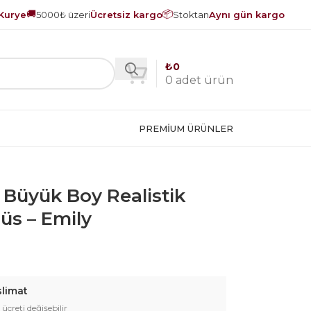
🚚
📦
Kurye
5000₺ üzeri
Ücretsiz kargo
Stoktan
Aynı gün kargo
₺
0
0
adet ürün
PREMIUM ÜRÜNLER
3D Büyük Boy Realistik
üs – Emily
slimat
 ücreti değişebilir