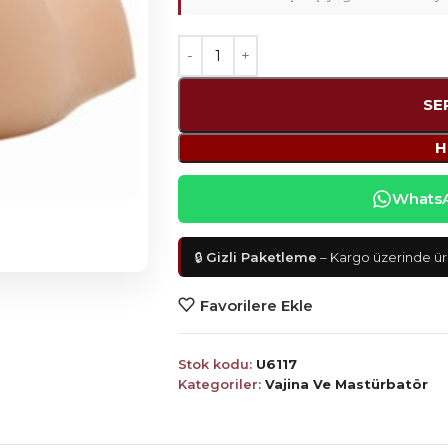
SE
H
WhatsAp
🔒
Gizli Paketleme
– Kargo üzerinde ürü
Favorilere Ekle
Stok kodu:
U6117
Kategoriler:
Vajina Ve Mastürbatör