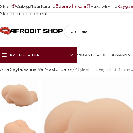
💳
🛒
Skip to navigation
Online Kredi Kartı ile
Ödeme İmkanı
Havale/EFT ile
Kayganl
Skip to main content
KATEGORILER
VIBRATÖR
DILDOLAR
ANAL
Ana Sayfa
Vajina Ve Mastürbatör
2 İşlevli Titreşimli 3D Büy