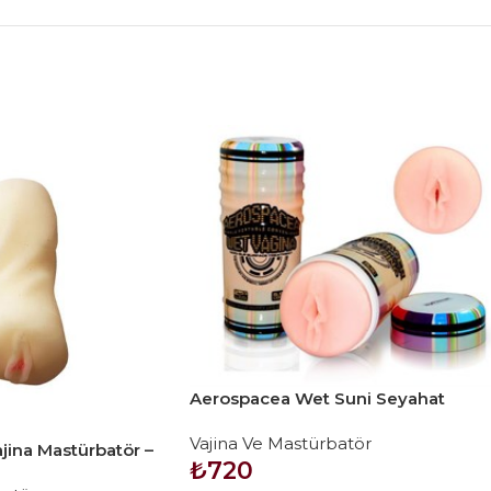
Aerospacea Wet Suni Seyahat
Vajinası
Vajina Ve Mastürbatör
jina Mastürbatör –
₺
720