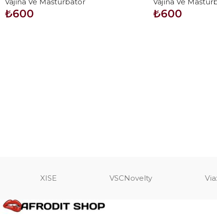
Vajina Ve Mastürbatör
Vajina Ve Mastür
₺
600
₺
600
SEPETE EKLE
SEPETE EKLE
XISE
VSCNovelty
Via