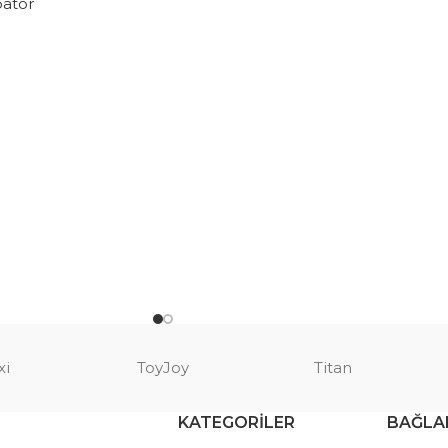
batör
SEPETE EKLE
xi
ToyJoy
Titan
KATEGORILER
BAĞLA