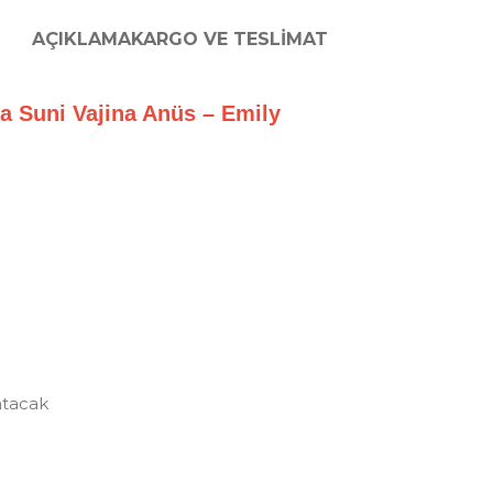
AÇIKLAMA
KARGO VE TESLIMAT
Kalça Suni Vajina Anüs – Emily
atacak