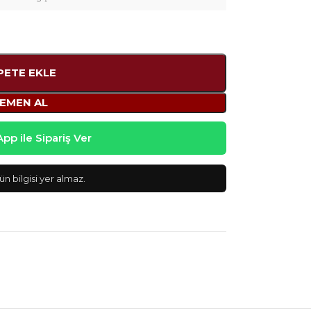
PETE EKLE
EMEN AL
p ile Sipariş Ver
n bilgisi yer almaz.