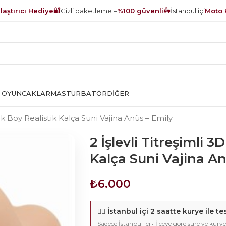
🔐
🛵
aştırıcı Hediye
Gizli paketleme –
%100 güvenli
İstanbul içi
Moto 
 OYUNCAKLAR
MASTÜRBATÖR
DIĞER
ük Boy Realistik Kalça Suni Vajina Anüs – Emily
2 İşlevli Titreşimli 
Kalça Suni Vajina An
₺
6.000
🚴‍♂️
İstanbul içi 2 saatte kurye ile te
Sadece İstanbul içi • İlçeye göre süre ve kurye