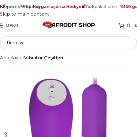

🔐
Skip to navigation
Havale/EFT ile
Kayganlaştırıcı Hediye
Gizli paketleme –
%100 güv
Skip to main content
0
MENU
Ana Sayfa
Vibratör Çeşitleri