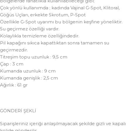
bölgelerde rahatlıkla kullanılabileceği gibi;
Çok yönlü kullanımda ; kadında Vajinal G-Spot, Klitoral,
Göğüs Uçları, erkekte Skrotum, P-Spot
Özellikle G-Spot uyarımı bu bölgenin keşfine yöneliktir.
Su geçirmez özelliği vardır.
Kolaylıkla temizleme özelliğindedir.
Pil kapağını sıkıca kapattıktan sonra tamamen su
geçirmezdir.
Titreşim topu uzunluk : 9,5 cm
Çap : 3 cm
Kumanda uzunluk : 9 cm
Kumanda genişlik : 2,5 cm
Ağırlık : 61 gr
GÖNDERİ ŞEKLİ
Siparişleriniz içeriği anlaşılmayacak şekilde gizli ve kapalı
kolide gönderilir.