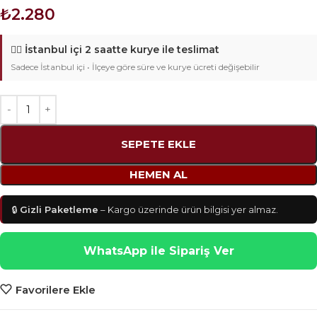
₺
2.280
🚴‍♂️
İstanbul içi 2 saatte kurye ile teslimat
Sadece İstanbul içi • İlçeye göre süre ve kurye ücreti değişebilir
SEPETE EKLE
HEMEN AL
🔒
Gizli Paketleme
– Kargo üzerinde ürün bilgisi yer almaz.
WhatsApp ile Sipariş Ver
Favorilere Ekle