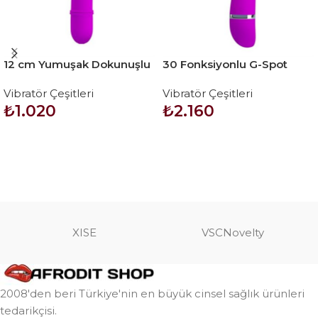
12 cm Yumuşak Dokunuşlu
30 Fonksiyonlu G-Spot
Teknolojik Vibratör
Teknolojik Titreşimli
Vibratör Çeşitleri
Vibratör Çeşitleri
Vibratör Dildo – Cvelyn
₺
1.020
₺
2.160
SEPETE EKLE
SEPETE EKLE
XISE
VSCNovelty
2008'den beri Türkiye'nin en büyük cinsel sağlık ürünleri
tedarikçisi.