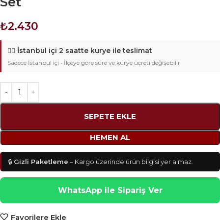
Set
₺
2.430
🚴‍♂️
İstanbul içi 2 saatte kurye ile teslimat
Sadece İstanbul içi • İlçeye göre süre ve kurye ücreti değişebilir
SEPETE EKLE
HEMEN AL
🔒
Gizli Paketleme
– Kargo üzerinde ürün bilgisi yer almaz.
WhatsApp ile Sipariş Ver
Favorilere Ekle