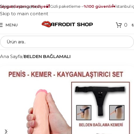
🔐
🛵
Skip to navigation
yganlaştırıcı Hediye
Gizli paketleme –
%100 güvenli
İstanbul içi
M
Skip to main content
0
MENU
Ana Sayfa
BELDEN BAĞLAMALI