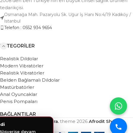
2008'den beri Türkiye'nin en büyük cinsel sağlık ürünleri
tedarikçisi.
Osmanağa Mah. Pazaryolu Sk. Uğur İş Hanı No:4/19 Kadıköy /
İstanbul
Telefon : 0552 934 9654
KATEGORILER
Realistik Dildolar
Modern Vibratörler
Realistik Vibratörler
Belden Bağlamalı Dildolar
Mastürbatörler
Anal Oyuncaklar
Penis Pompaları
BAĞLANTILAR
Based on
WebZera.
theme
2026
Afrodit Shop
.
di
 Alışverişe devam