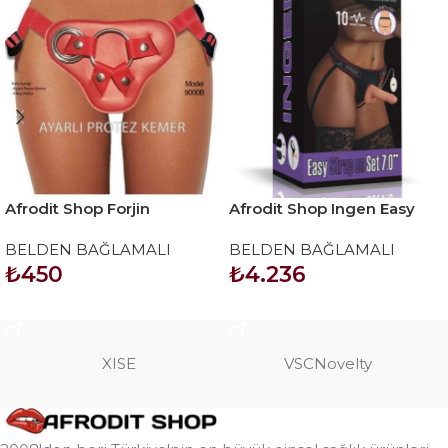
Afrodit Shop Forjin
Afrodit Shop Ingen Easy
Ayarlanabilir 3 Halkalı
Strapon Set 7 inç
BELDEN BAĞLAMALI
BELDEN BAĞLAMALI
Belden Bağlama Kemeri
₺
450
₺
4.236
Kırmızı
SEPETE EKLE
SEPETE EKLE
XISE
VSCNovelty