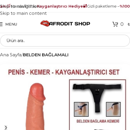
🛒
🔐
Skip to navigation
nı
Havale/EFT ile
Kayganlaştırıcı Hediye
Gizli paketleme –
%100 g
Skip to main content
0
MENU
Ana Sayfa
BELDEN BAĞLAMALI