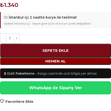
₺
1.340
🚴‍♂️
İstanbul içi 2 saatte kurye ile teslimat
Sadece İstanbul içi • İlçeye göre süre ve kurye ücreti değişebilir
SEPETE EKLE
HEMEN AL
🔒
Gizli Paketleme
– Kargo üzerinde ürün bilgisi yer almaz.
WhatsApp ile Sipariş Ver
Favorilere Ekle