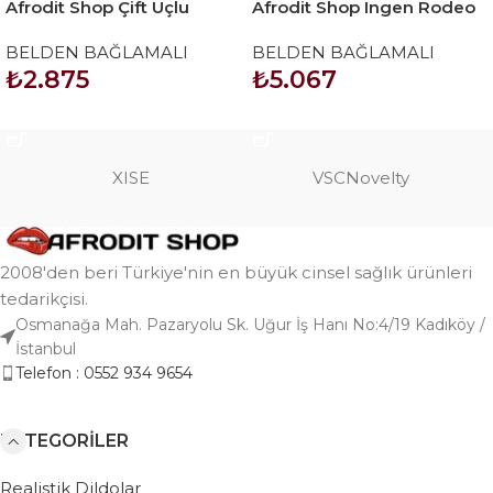
Afrodit Shop Çift Uçlu
Afrodit Shop Ingen Rodeo
Ayarlanabilir Strapon
Hollow Big Strapon Set 8.5
BELDEN BAĞLAMALI
BELDEN BAĞLAMALI
inç
₺
2.875
₺
5.067
SEPETE EKLE
SEPETE EKLE
XISE
VSCNovelty
2008'den beri Türkiye'nin en büyük cinsel sağlık ürünleri
tedarikçisi.
Osmanağa Mah. Pazaryolu Sk. Uğur İş Hanı No:4/19 Kadıköy /
İstanbul
Telefon : 0552 934 9654
KATEGORILER
Realistik Dildolar