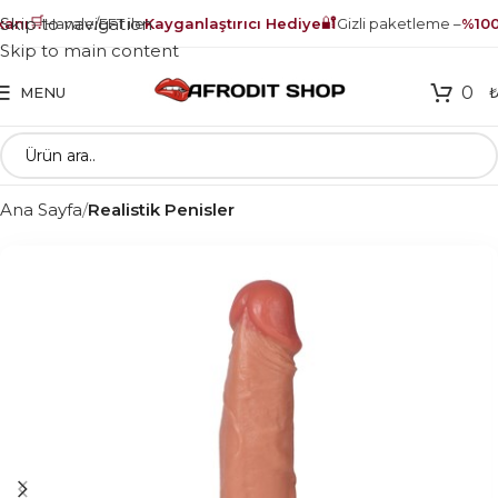
🛒
🔐
Skip to navigation
nı
Havale/EFT ile
Kayganlaştırıcı Hediye
Gizli paketleme –
%100 
Skip to main content
0
MENU
Ana Sayfa
Realistik Penisler