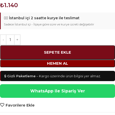
₺
1.140
🚴‍♂️
İstanbul içi 2 saatte kurye ile teslimat
Sadece İstanbul içi • İlçeye göre süre ve kurye ücreti değişebilir
SEPETE EKLE
HEMEN AL
🔒
Gizli Paketleme
– Kargo üzerinde ürün bilgisi yer almaz.
WhatsApp ile Sipariş Ver
Favorilere Ekle