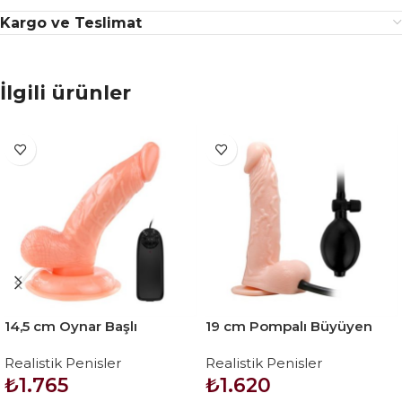
Kargo ve Teslimat
İlgili ürünler
14,5 cm Oynar Başlı
19 cm Pompalı Büyüyen
Titreşimli Realistik Vibratör
Realistik Penis Anal Vajinal
Realistik Penisler
Realistik Penisler
Penis – Rota Dong
Dildo Mastürbatör
₺
1.765
₺
1.620