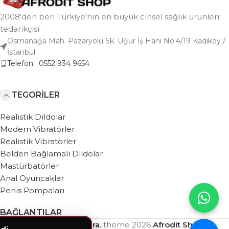
2008'den beri Türkiye'nin en büyük cinsel sağlık ürünleri
tedarikçisi.
Osmanağa Mah. Pazaryolu Sk. Uğur İş Hanı No:4/19 Kadıköy /
İstanbul
Telefon : 0552 934 9654
KATEGORILER
Realistik Dildolar
Modern Vibratörler
Realistik Vibratörler
Belden Bağlamalı Dildolar
Mastürbatörler
Anal Oyuncaklar
Penis Pompaları
BAĞLANTILAR
Based on
WebZera.
theme
2026
Afrodit Shop
.