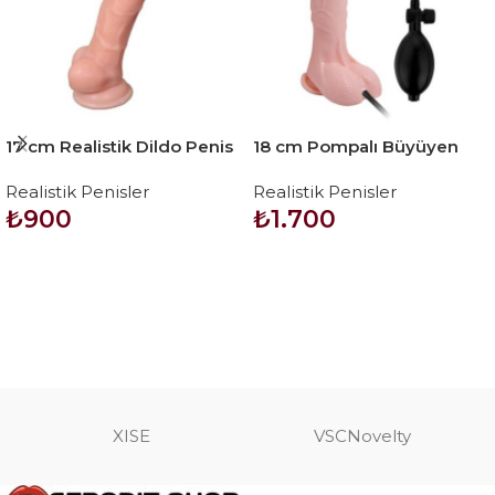
17 cm Realistik Dildo Penis
18 cm Pompalı Büyüyen
– Adonis
Realistik Penis Anal Vajinal
Realistik Penisler
Realistik Penisler
Dildo Mastürbatör
₺
900
₺
1.700
SEPETE EKLE
SEPETE EKLE
XISE
VSCNovelty