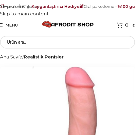

🔐
Skip to navigation
Havale/EFT ile
Kayganlaştırıcı Hediye
Gizli paketleme –
%100 güv
Skip to main content
0
MENU
Ana Sayfa
Realistik Penisler