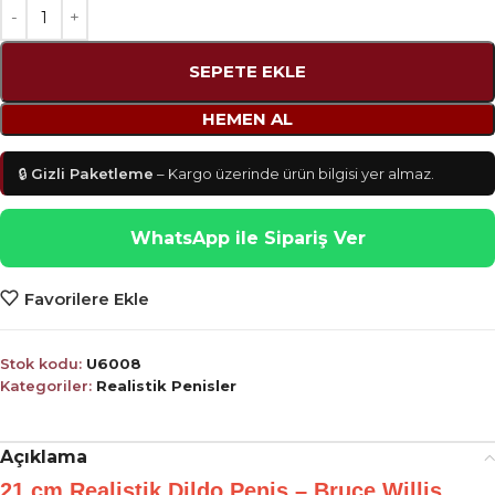
SEPETE EKLE
HEMEN AL
🔒
Gizli Paketleme
– Kargo üzerinde ürün bilgisi yer almaz.
WhatsApp ile Sipariş Ver
Favorilere Ekle
Stok kodu:
U6008
Kategoriler:
Realistik Penisler
Açıklama
21 cm Realistik Dildo Penis – Bruce Willis