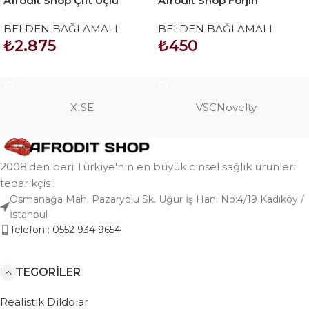
Afrodit Shop Çift Uçlu
Afrodit Shop Forjin
Ayarlanabilir Strapon
Ayarlanabilir 3 Halkalı
BELDEN BAĞLAMALI
BELDEN BAĞLAMALI
Belden Bağlama Kemeri
₺
2.875
₺
450
Kırmızı
SEPETE EKLE
SEPETE EKLE
XISE
VSCNovelty
2008'den beri Türkiye'nin en büyük cinsel sağlık ürünleri
tedarikçisi.
Osmanağa Mah. Pazaryolu Sk. Uğur İş Hanı No:4/19 Kadıköy /
İstanbul
Telefon : 0552 934 9654
KATEGORILER
Realistik Dildolar