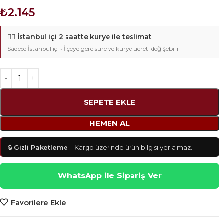
₺
2.145
🚴‍♂️
İstanbul içi 2 saatte kurye ile teslimat
Sadece İstanbul içi • İlçeye göre süre ve kurye ücreti değişebilir
SEPETE EKLE
HEMEN AL
🔒
Gizli Paketleme
– Kargo üzerinde ürün bilgisi yer almaz.
WhatsApp ile Sipariş Ver
Favorilere Ekle