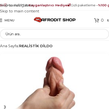
🛒
🔐
Skip to navigation
ı
Havale/EFT ile
Kayganlaştırıcı Hediye
Gizli paketleme –
%100 gü
Skip to main content
0
MENU
Ana Sayfa
REALİSTİK DİLDO