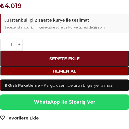
₺
4.019
🚴‍♂️
İstanbul içi 2 saatte kurye ile teslimat
Sadece İstanbul içi • İlçeye göre süre ve kurye ücreti değişebilir
SEPETE EKLE
HEMEN AL
🔒
Gizli Paketleme
– Kargo üzerinde ürün bilgisi yer almaz.
WhatsApp ile Sipariş Ver
Favorilere Ekle