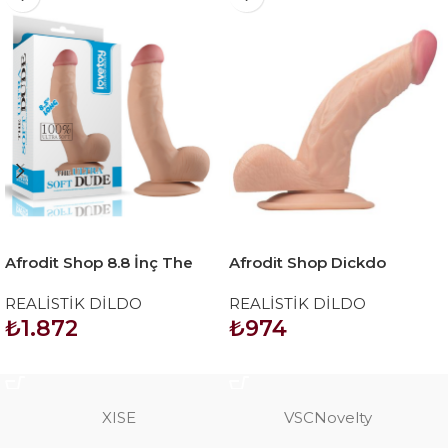
Afrodit Shop 8.8 İnç The
Afrodit Shop Dickdo
Ultra Soft Dude 2
Gerçekçi Eğik Dildo Penis
REALİSTİK DİLDO
REALİSTİK DİLDO
18cm
₺
1.872
₺
974
SEPETE EKLE
SEPETE EKLE
XISE
VSCNovelty