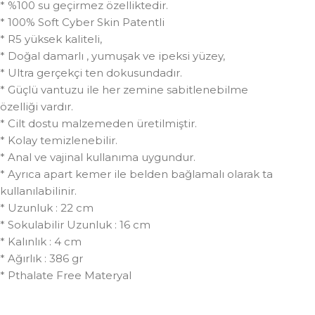
* %100 su geçirmez özelliktedir.
* 100% Soft Cyber Skin Patentli
* R5 yüksek kaliteli,
* Doğal damarlı , yumuşak ve ipeksi yüzey,
* Ultra gerçekçi ten dokusundadır.
* Güçlü vantuzu ile her zemine sabitlenebilme
özelliği vardır.
* Cilt dostu malzemeden üretilmiştir.
* Kolay temizlenebilir.
* Anal ve vajinal kullanıma uygundur.
* Ayrıca apart kemer ile belden bağlamalı olarak ta
kullanılabilinir.
* Uzunluk : 22 cm
* Sokulabilir Uzunluk : 16 cm
* Kalınlık : 4 cm
* Ağırlık : 386 gr
* Pthalate Free Materyal