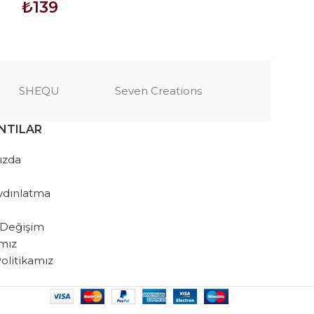
₺
139
₺
748
SEPETE EKLE
SEPETE EKLE
SHEQU
Seven Creations
NTILAR
ızda
ydınlatma
 Değişim
amız
 Politikamız