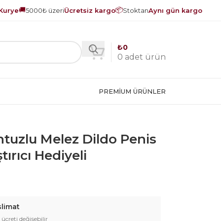
🚚
📦
Kurye
5000₺ üzeri
Ücretsiz kargo
Stoktan
Aynı gün kargo
₺
0
0
adet ürün
PREMIUM ÜRÜNLER
ntuzlu Melez Dildo Penis
ırıcı Hediyeli
slimat
 ücreti değişebilir