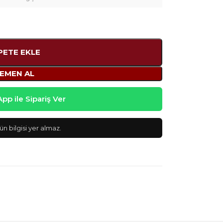
PETE EKLE
EMEN AL
p ile Sipariş Ver
n bilgisi yer almaz.