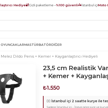
🔐
🛵
aştırıcı Hediye
Gizli paketleme –
%100 güvenli
İstanbul içi
Moto 
 OYUNCAKLAR
MASTÜRBATÖR
DIĞER
u Melez Dildo Penis + Kemer + Kayganlaştırıcı Hediyeli
23,5 cm Realistik Va
+ Kemer + Kayganlaşt
₺
1.550
🚴‍♂️
İstanbul içi 2 saatte kurye ile te
Sadece İstanbul içi • İlçeye göre süre ve kurye