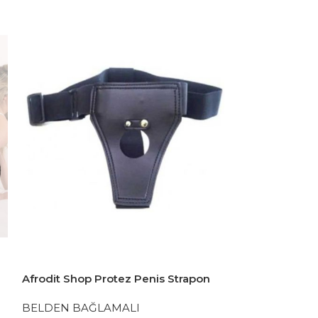
Afrodit Shop Protez Penis Strapon
Afrodit Shop T
Belden Bağlama Kemeri
Bağlamalı Real
BELDEN BAĞLAMALI
BELDEN BAĞ