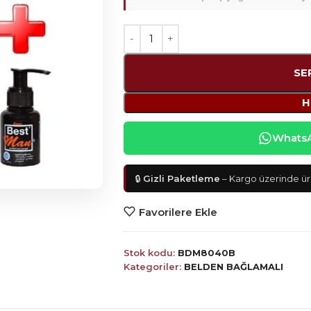
SE
H
WhatsAp
🔒
Gizli Paketleme
– Kargo üzerinde ürü
Favorilere Ekle
Stok kodu:
BDM8040B
Kategoriler:
BELDEN BAĞLAMALI