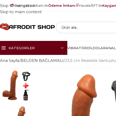
💳
🛒
Skip to navigation
Online Kredi Kartı ile
Ödeme İmkanı
Havale/EFT ile
Kayganl
Skip to main content
KATEGORILER
VIBRATÖR
DILDOLAR
ANAL
Ana Sayfa
BELDEN BAĞLAMALI
23,5 cm Realistik Vantuzl