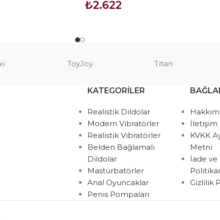
₺
2.622
SEPETE EKLE
xi
ToyJoy
Titan
KATEGORILER
BAĞLA
Realistik Dildolar
Hakkım
Modern Vibratörler
İletişim
Realistik Vibratörler
KVKK A
Belden Bağlamalı
Metni
Dildolar
İade ve
Mastürbatörler
Politik
Anal Oyuncaklar
Gizlilik
Penis Pompaları