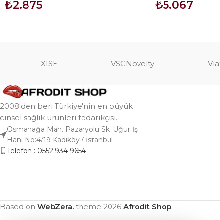
₺
2.875
₺
5.067
SEPETE EKLE
SEPETE EKLE
XISE
VSCNovelty
Via
2008'den beri Türkiye'nin en büyük
cinsel sağlık ürünleri tedarikçisi.
Osmanağa Mah. Pazaryolu Sk. Uğur İş
Hanı No:4/19 Kadıköy / İstanbul
Telefon : 0552 934 9654
Based on
WebZera.
theme
2026
Afrodit Shop
.