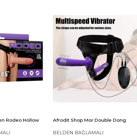
gen Rodeo Hollow
Afrodit Shop Mor Double Dong
.5 inç
Titreşimli Belden Bağlamalı Çift
MALI
BELDEN BAĞLAMALI
Taraflı Bisex Dildo Vibratör