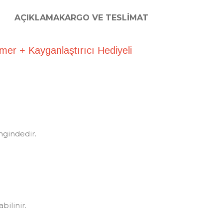
AÇIKLAMA
KARGO VE TESLIMAT
emer + Kayganlaştırıcı Hediyeli
ngindedir.
bilinir.