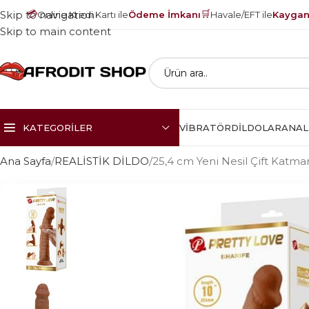
💳
🛒
Skip to navigation
Online Kredi Kartı ile
Ödeme İmkanı
Havale/EFT ile
Kayganl
Skip to main content
KATEGORILER
VIBRATÖR
DILDOLAR
ANAL
Ana Sayfa
REALİSTİK DİLDO
25,4 cm Yeni Nesil Çift Katman