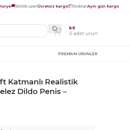
🚚
📦
Kurye
5000₺ üzeri
Ücretsiz kargo
Stoktan
Aynı gün kargo
₺
0
0
adet ürün
PREMIUM ÜRÜNLER
ft Katmanlı Realistik
elez Dildo Penis –