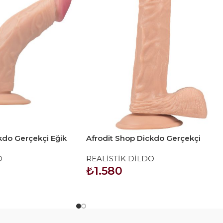
kdo Gerçekçi Eğik
Afrodit Shop Dickdo Gerçekçi
m
Testisli Dildo Penis 24cm
O
REALİSTİK DİLDO
₺
1.580
SEPETE EKLE