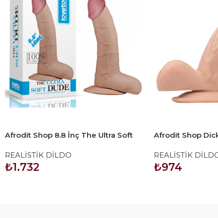
Afrodit Shop 8.8 İnç The Ultra Soft
Afrodit Shop Dic
Dude Dildo
Dildo Penis 18c
REALİSTİK DİLDO
REALİSTİK DİLD
₺
1.732
₺
974
SEPETE EKLE
SEPETE EKLE