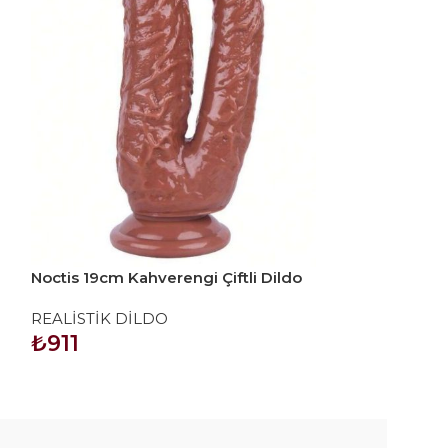
Noctis 19cm Kahverengi Çiftli Dildo
Noctis 19cm Re
No:76
REALİSTİK DİLDO
REALİSTİK Dİ
₺
911
₺
414
SEPETE EKLE
SEPETE EKLE