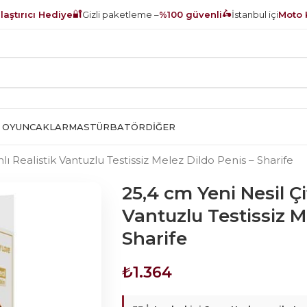
🔐
🛵
aştırıcı Hediye
Gizli paketleme –
%100 güvenli
İstanbul içi
Moto 
 OYUNCAKLAR
MASTÜRBATÖR
DIĞER
lı Realistik Vantuzlu Testissiz Melez Dildo Penis – Sharife
25,4 cm Yeni Nesil Çi
Vantuzlu Testissiz M
Sharife
₺
1.364