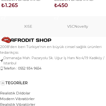
₺
1.265
₺
450
Kırmızı
SEPETE EKLE
SEPETE EKLE
XISE
VSCNovelty
2008'den beri Türkiye'nin en büyük cinsel sağlık ürünleri
tedarikçisi.
Osmanağa Mah. Pazaryolu Sk. Uğur İş Hanı No:4/19 Kadıköy /
İstanbul
Telefon : 0552 934 9654
KATEGORILER
Realistik Dildolar
Modern Vibratörler
Realistik Vibratörler