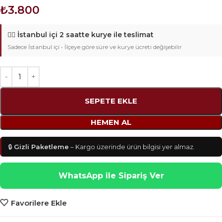
₺
3.800
🚴‍♂️
İstanbul içi 2 saatte kurye ile teslimat
Sadece İstanbul içi • İlçeye göre süre ve kurye ücreti değişebilir
SEPETE EKLE
HEMEN AL
🔒
Gizli Paketleme
– Kargo üzerinde ürün bilgisi yer almaz.
WhatsApp ile Sipariş Ver
Favorilere Ekle