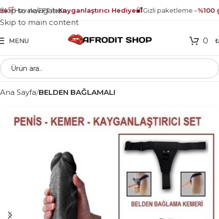
🛒
🔐
Skip to navigation
ı
Havale/EFT ile
Kayganlaştırıcı Hediye
Gizli paketleme –
%100 gü
Skip to main content
0
MENU
Ana Sayfa
BELDEN BAĞLAMALI