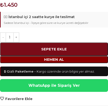
₺
1.450
🚴‍♂️
İstanbul içi 2 saatte kurye ile teslimat
Sadece İstanbul içi • İlçeye göre süre ve kurye ücreti değişebilir
SEPETE EKLE
HEMEN AL
🔒
Gizli Paketleme
– Kargo üzerinde ürün bilgisi yer almaz.
WhatsApp ile Sipariş Ver
Favorilere Ekle