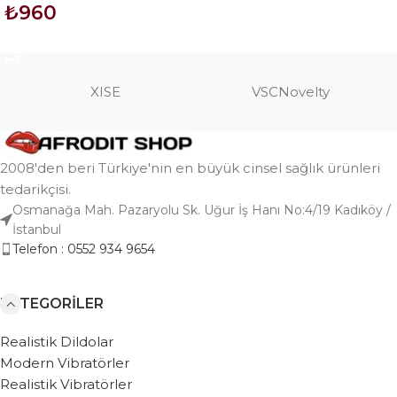
₺
960
SEPETE EKLE
SEPETE EKLE
XISE
VSCNovelty
2008'den beri Türkiye'nin en büyük cinsel sağlık ürünleri
tedarikçisi.
Osmanağa Mah. Pazaryolu Sk. Uğur İş Hanı No:4/19 Kadıköy /
İstanbul
Telefon : 0552 934 9654
KATEGORILER
Realistik Dildolar
Modern Vibratörler
Realistik Vibratörler