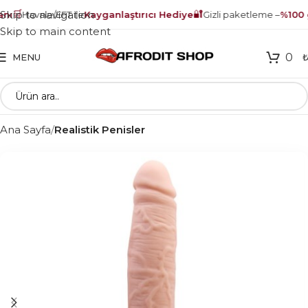
🛒
🔐
Skip to navigation
ı
Havale/EFT ile
Kayganlaştırıcı Hediye
Gizli paketleme –
%100 g
Skip to main content
0
MENU
Ana Sayfa
Realistik Penisler