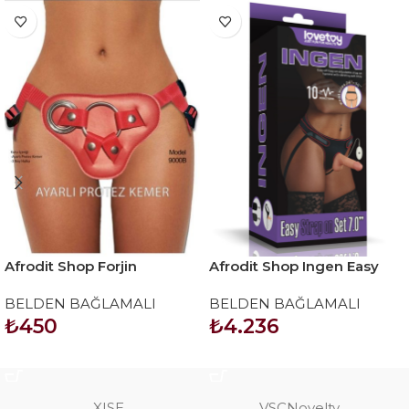
Afrodit Shop Forjin
Afrodit Shop Ingen Easy
Ayarlanabilir 3 Halkalı
Strapon Set 7 inç
BELDEN BAĞLAMALI
BELDEN BAĞLAMALI
Belden Bağlama Kemeri
₺
450
₺
4.236
Kırmızı
SEPETE EKLE
SEPETE EKLE
XISE
VSCNovelty