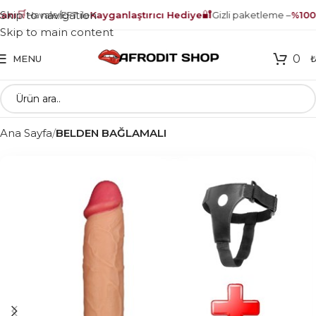
🛒
🔐
Skip to navigation
nı
Havale/EFT ile
Kayganlaştırıcı Hediye
Gizli paketleme –
%100 g
Skip to main content
0
MENU
Ana Sayfa
BELDEN BAĞLAMALI