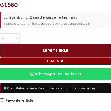
₺
1.560
🚴‍♂️
İstanbul içi 2 saatte kurye ile teslimat
Sadece İstanbul içi • İlçeye göre süre ve kurye ücreti değişebilir
SEPETE EKLE
HEMEN AL
WhatsApp ile Sipariş Ver
🔒
Gizli Paketleme
– Kargo üzerinde ürün bilgisi yer almaz.
Favorilere Ekle