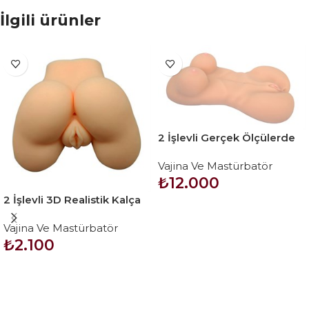
İlgili ürünler
2 İşlevli Gerçek Ölçülerde
Realistik Bayan Vücut –
Vajina Ve Mastürbatör
Oriental Girl
₺
12.000
2 İşlevli 3D Realistik Kalça
SEPETE EKLE
Suni Vajina Anüs – Small
Vajina Ve Mastürbatör
Red Plum
₺
2.100
SEPETE EKLE