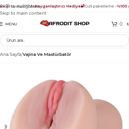
🛒
🔐
Skip to navigation
ı
Havale/EFT ile
Kayganlaştırıcı Hediye
Gizli paketleme –
%100 gü
Skip to main content
0
MENU
Ana Sayfa
Vajina Ve Mastürbatör