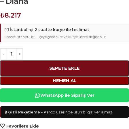
– Diana
₺
8.217
🚴‍♂️
İstanbul içi 2 saatte kurye ile teslimat
Sadece İstanbul içi • İlçeye göre süre ve kurye ücreti değişebilir
SEPETE EKLE
HEMEN AL
WhatsApp ile Sipariş Ver
🔒
Gizli Paketleme
– Kargo üzerinde ürün bilgisi yer almaz.
Favorilere Ekle