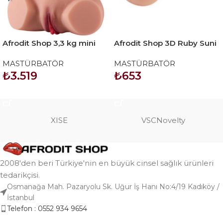
Afrodit Shop 3,3 kg mini
Afrodit Shop 3D Ruby Suni
yarım vücut manken
Vajina Masturbatör
MASTÜRBATÖR
MASTÜRBATÖR
₺
3.519
₺
653
SEPETE EKLE
SEPETE EKLE
XISE
VSCNovelty
2008'den beri Türkiye'nin en büyük cinsel sağlık ürünleri
tedarikçisi.
Osmanağa Mah. Pazaryolu Sk. Uğur İş Hanı No:4/19 Kadıköy /
İstanbul
Telefon : 0552 934 9654