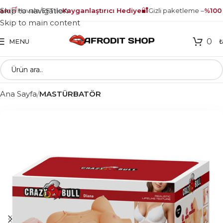
🛒
🔐
Skip to navigation
ı
Havale/EFT ile
Kayganlaştırıcı Hediye
Gizli paketleme –
%100 g
Skip to main content
0
MENU
Ana Sayfa
MASTÜRBATÖR