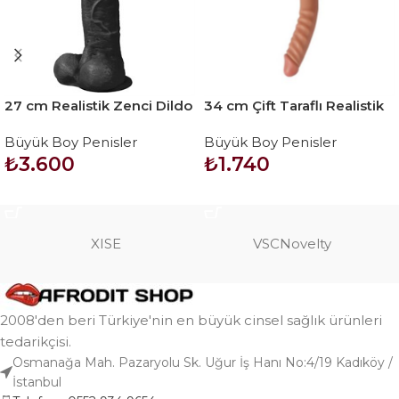
27 cm Realistik Zenci Dildo
34 cm Çift Taraflı Realistik
Penis – J. King
Dildo Anal Vajinal Penis
Büyük Boy Penisler
Büyük Boy Penisler
₺
3.600
₺
1.740
SEPETE EKLE
SEPETE EKLE
XISE
VSCNovelty
2008'den beri Türkiye'nin en büyük cinsel sağlık ürünleri
tedarikçisi.
Osmanağa Mah. Pazaryolu Sk. Uğur İş Hanı No:4/19 Kadıköy /
İstanbul