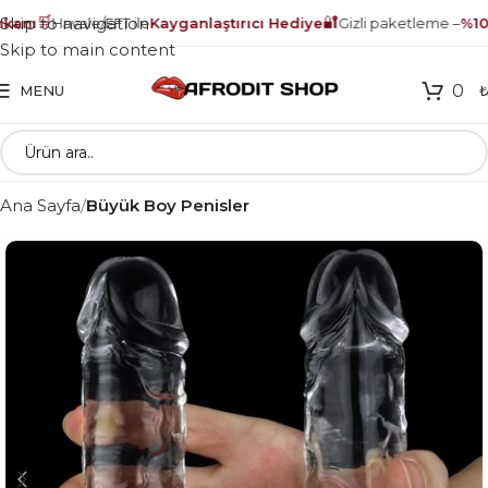
🛒
🔐
Skip to navigation
anı
Havale/EFT ile
Kayganlaştırıcı Hediye
Gizli paketleme –
%100
Skip to main content
0
MENU
Ana Sayfa
Büyük Boy Penisler