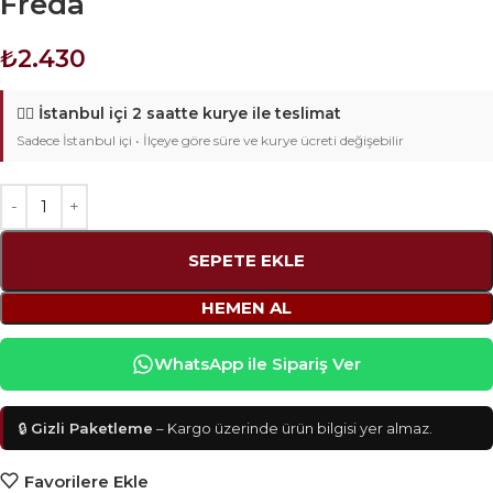
Freda
₺
2.430
🚴‍♂️
İstanbul içi 2 saatte kurye ile teslimat
Sadece İstanbul içi • İlçeye göre süre ve kurye ücreti değişebilir
SEPETE EKLE
HEMEN AL
WhatsApp ile Sipariş Ver
🔒
Gizli Paketleme
– Kargo üzerinde ürün bilgisi yer almaz.
Favorilere Ekle