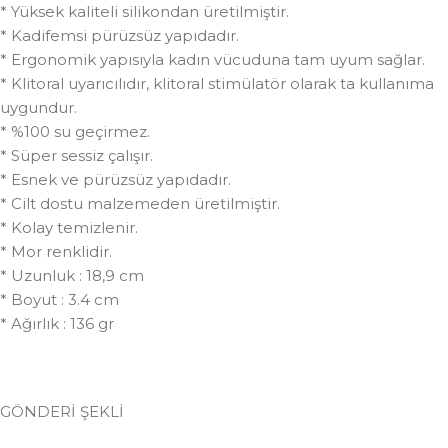
* Yüksek kaliteli silikondan üretilmiştir.
* Kadifemsi pürüzsüz yapıdadır.
* Ergonomik yapısıyla kadın vücuduna tam uyum sağlar.
* Klitoral uyarıcılıdır, klitoral stimülatör olarak ta kullanıma
uygundur.
* %100 su geçirmez.
* Süper sessiz çalışır.
* Esnek ve pürüzsüz yapıdadır.
* Cilt dostu malzemeden üretilmiştir.
* Kolay temizlenir.
* Mor renklidir.
* Uzunluk : 18,9 cm
* Boyut : 3.4 cm
* Ağırlık : 136 gr
GÖNDERİ ŞEKLİ