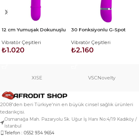
12 cm Yumuşak Dokunuşlu
30 Fonksiyonlu G-Spot
Teknolojik Vibratör
Teknolojik Titreşimli
Vibratör Çeşitleri
Vibratör Çeşitleri
Vibratör Dildo – Cvelyn
₺
1.020
₺
2.160
SEPETE EKLE
SEPETE EKLE
XISE
VSCNovelty
2008'den beri Türkiye'nin en büyük cinsel sağlık ürünleri
tedarikçisi.
Osmanağa Mah. Pazaryolu Sk. Uğur İş Hanı No:4/19 Kadıköy /
İstanbul
Telefon : 0552 934 9654