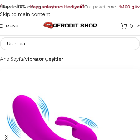
🔐
Skip to navigation
Havale/EFT ile
Kayganlaştırıcı Hediye
Gizli paketleme –
%100 güven
Skip to main content
0
MENU
Ana Sayfa
Vibratör Çeşitleri